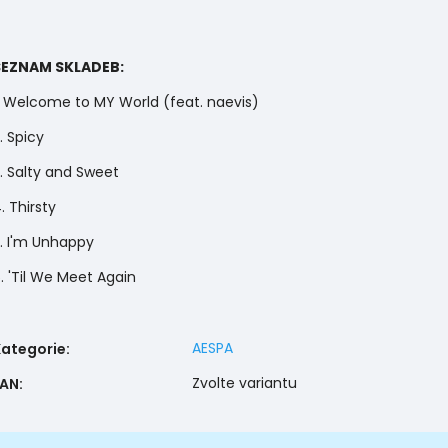
SEZNAM SKLADEB:
. Welcome to MY World (feat. naevis)
. Spicy
. Salty and Sweet
. Thirsty
. I'm Unhappy
. 'Til We Meet Again
AESPA
Kategorie
:
Zvolte variantu
EAN
: