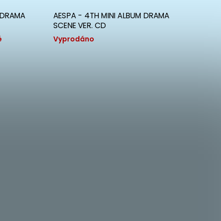
M DRAMA
AESPA - 4TH MINI ALBUM DRAMA
BLACK
SCENE VER. CD
Momen
é
Vyprodáno