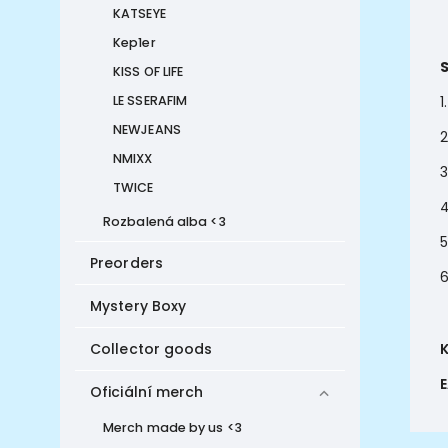
KATSEYE
Kep1er
KISS OF LIFE
LE SSERAFIM
1
NEWJEANS
2
NMIXX
3
TWICE
4
Rozbalená alba <3
5
Preorders
6
Mystery Boxy
Collector goods
Oficiální merch
Merch made by us <3