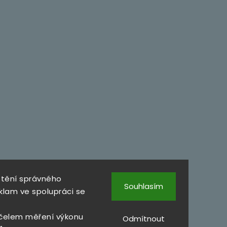
štění správného
Souhlasím
klam ve spolupráci se
čelem měření výkonu
Odmítnout