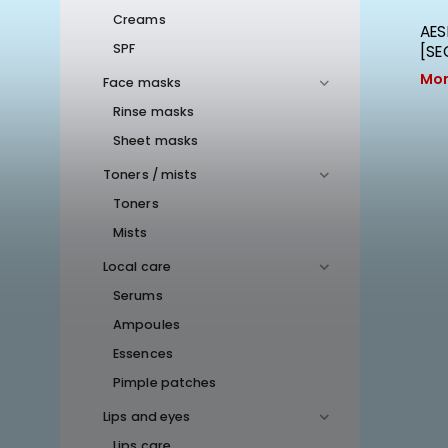
Creams
AESPA - 4TH MINI ALBUM DRAMA
AES
SPF
[DRAMA VER.]
[SE
Vyprodáno
Mom
Face masks
Rinse masks
Sheet masks
Toners / mists
Toners
Mists
Local care
Serums
Ampoules
Essences
Pimple patches
Lips and eyes
Lips care