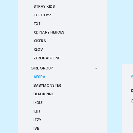
STRAY KIDS
THE BOYZ
TXT
XDINARY HEROES
XIKERS
XLOV
ZEROBASEONE
GIRL GROUP
AESPA
BABYMONSTER
BLACKPINK
C
I-DLE
ILLIT
ITZY
IVE