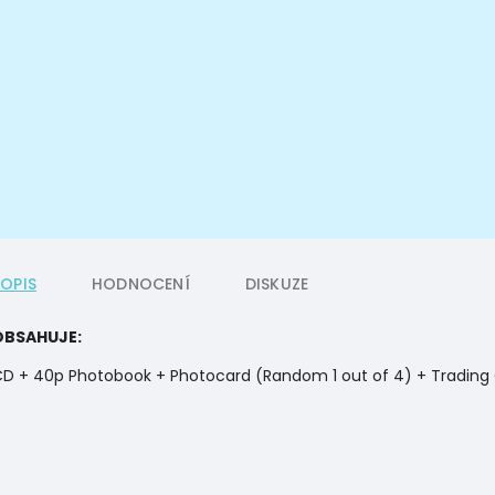
POPIS
HODNOCENÍ
DISKUZE
OBSAHUJE:
D + 40p Photobook + Photocard (Random 1 out of 4) + Trading C