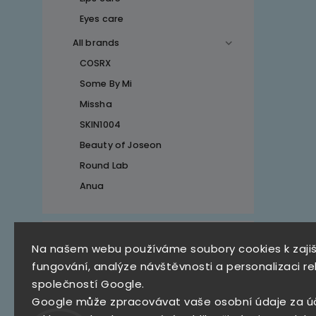
Eyes care
All brands
COSRX
Some By Mi
Missha
SKIN1004
Beauty of Joseon
Round Lab
Anua
Top 10 produktů
Na našem webu používáme soubory cookies k zaji
fungování, analýze návštěvnosti a personalizaci re
SKZ Mystery Box
společností Google.
790 Kč
Google může zpracovávat vaše osobní údaje za ú