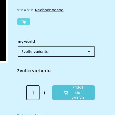
Neohodnoceno
Tip
my world
Zvolte variantu
Přidat
do
košíku