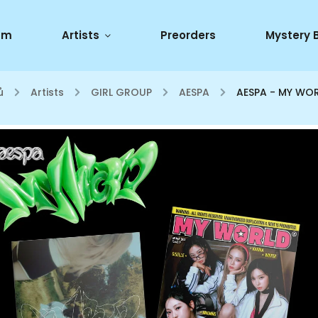
um
Artists
Preorders
Mystery 
ů
/
Artists
/
GIRL GROUP
/
AESPA
/
AESPA - MY WOR