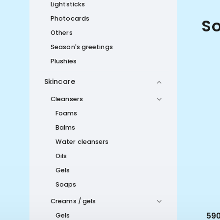
Lightsticks
Photocards
So
Others
Season's greetings
Plushies
Skincare
Cleansers
Foams
Balms
Water cleansers
Oils
Gels
Soaps
Creams / gels
699 Kč
590
Gels