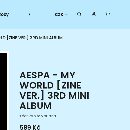
Boxy
Collector goods
Oficiální merch
CZK
LD [ZINE VER.] 3RD MINI ALBUM
AESPA - MY
WORLD [ZINE
VER.] 3RD MINI
ALBUM
Kód:
Zvolte variantu
589 Kč