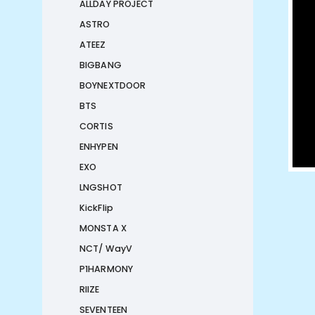
ALLDAY PROJECT
ASTRO
ATEEZ
BIGBANG
BOYNEXTDOOR
BTS
CORTIS
ENHYPEN
EXO
LNGSHOT
KickFlip
MONSTA X
NCT/ WayV
P1HARMONY
RIIZE
SEVENTEEN