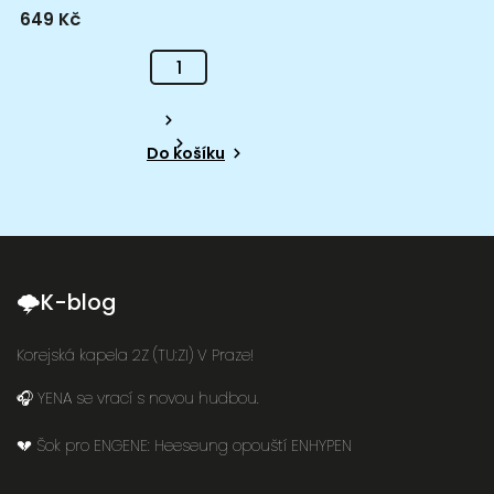
649 Kč
Do košíku
🌩K-blog
Korejská kapela 2Z (TU:ZI) V Praze!
🎧 YENA se vrací s novou hudbou.
💔 Šok pro ENGENE: Heeseung opouští ENHYPEN