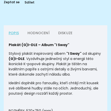
Zeptat se
Sdílet
POPIS
HODNOCENÍ
DISKUZE
Plakát (G)I-DLE – Album "I Sway"
Stylový plakát inspirovaný albem
"I Sway"
od skupiny
(G)I-DLE
. Vyzdvihuje jedinečný styl a energii této
ikonické K-popové skupiny. Plakát je tištěn na
kvalitním papíře s ostrými detaily a živými barvami,
které dokonale zachytí náladu alba.
Ideální doplněk pro fanoušky, kteří chtějí mít kousek
své oblíbené hudby stále na očích. Jednoduchý, ale
poutavý design rozzáří každý prostor.
ROZMĚRY:
520×750 (mm)