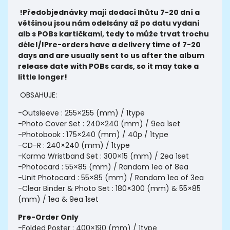
!Předobjednávky mají dodací lhůtu 7-20 dní a
většinou jsou nám odelsány až po datu vydaní
alb s POBs kartičkami, tedy to může trvat trochu
déle!/
!Pre-orders have a delivery time of 7-20
days and are usually sent to us after the album
release date with POBs cards, so it may take a
little longer!
OBSAHUJE:
-Outsleeve : 255×255 (mm) / 1type
-Photo Cover Set : 240×240 (mm) / 9ea 1set
-Photobook : 175×240 (mm) / 40p / 1type
-CD-R : 240×240 (mm) / 1type
-Karma Wristband Set : 300×15 (mm) / 2ea 1set
-Photocard : 55×85 (mm) / Random 1ea of 8ea
-Unit Photocard : 55×85 (mm) / Random 1ea of 3ea
-Clear Binder & Photo Set : 180×300 (mm) & 55×85
(mm) / 1ea & 9ea 1set
Pre-Order Only
-Folded Poster : 400×190 (mm) / 1type