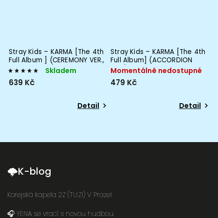
Stray Kids – KARMA [The 4th
Stray Kids – KARMA [The 4th
)
Full Album ] (CEREMONY VER.,
Full Album] (ACCORDION
HOORAY VER.)
VER.)
Skladem
Momentálně nedostupné
639 Kč
479 Kč
Detail
Detail
🌩K-blog
Korejská kapela 2Z (TU:ZI) V Praze!
🎧 YENA se vrací s novou hudbou.