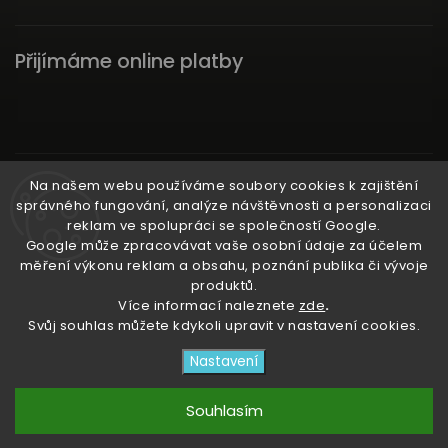
Přijímáme online platby
Instagram
Na našem webu používáme soubory cookies k zajištění
správného fungování, analýze návštěvnosti a personalizaci
reklam ve spolupráci se společností Google.
Google může zpracovávat vaše osobní údaje za účelem
měření výkonu reklam a obsahu, poznání publika či vývoje
produktů.
Ať už ti nic neunikne!
Více informací naleznete
zde
.
Svůj souhlas můžete kdykoli upravit v nastavení cookies.
Copyright 2026
3RACHAshop
. Všechna práva
Nastavení
vyhrazena.
Upravit nastavení cookies
Souhlasím
Vytvořil
Shoptet
| Design
Shoptak.cz