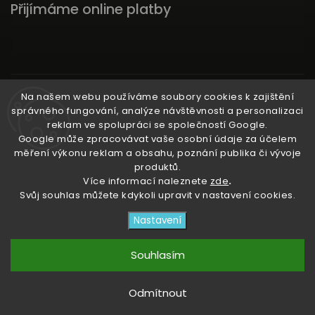
Přijímáme online platby
Instagram
Na našem webu používáme soubory cookies k zajištění
správného fungování, analýze návštěvnosti a personalizaci
reklam ve spolupráci se společností Google.
Google může zpracovávat vaše osobní údaje za účelem
měření výkonu reklam a obsahu, poznání publika či vývoje
produktů.
Ať už ti nic neunikne!
Více informací naleznete
zde
.
Svůj souhlas můžete kdykoli upravit v nastavení cookies.
Copyright 2026
3RACHAshop
. Všechna práva
Nastavení
vyhrazena.
Upravit nastavení cookies
Souhlasím
Vytvořil
Shoptet
| Design
Shoptak.cz
Odmítnout