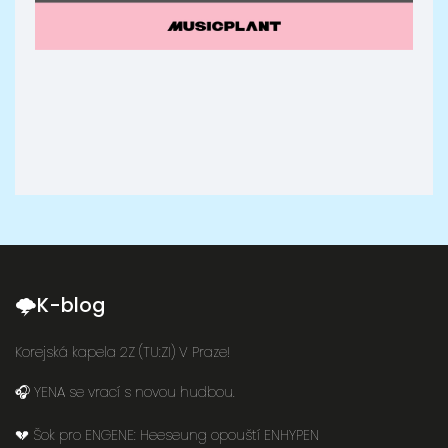
🌩K-blog
Korejská kapela 2Z (TU:ZI) V Praze!
🎧 YENA se vrací s novou hudbou.
💔 Šok pro ENGENE: Heeseung opouští ENHYPEN