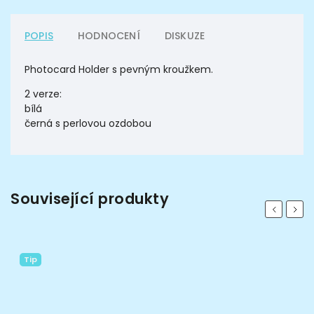
POPIS
HODNOCENÍ
DISKUZE
Photocard Holder s pevným kroužkem.
2 verze:
bílá
černá s perlovou ozdobou
Související produkty
Previous
Next
Tip