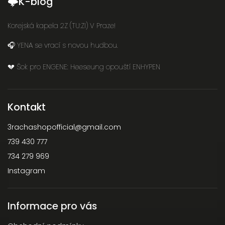
🌩K-blog
Korejská kapela 2Z (TU:ZI) V Praze!
🎧 YENA se vrací s novou hudbou.
💔 Šok pro ENGENE: Heeseung opouští ENHYPEN
Kontakt
3rachashopofficial
@
gmail.com
739 430 777
734 279 969
Instagram
Informace pro vás