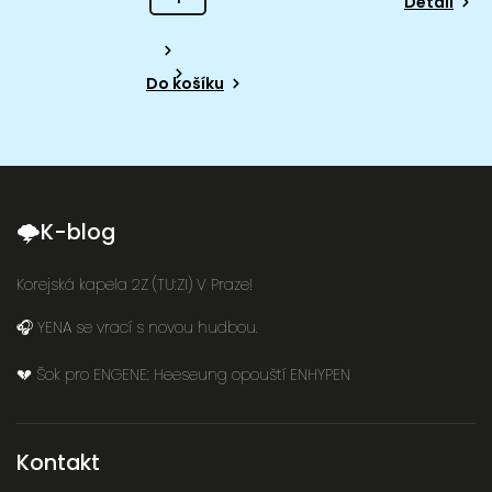
Detail
Do košíku
🌩K-blog
Korejská kapela 2Z (TU:ZI) V Praze!
🎧 YENA se vrací s novou hudbou.
💔 Šok pro ENGENE: Heeseung opouští ENHYPEN
Kontakt