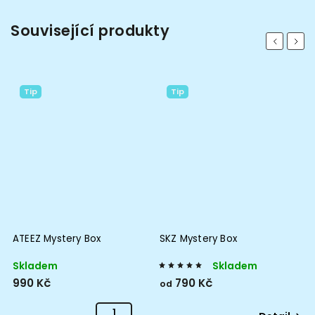
Související produkty
Previous
Next
Tip
Tip
ATEEZ Mystery Box
SKZ Mystery Box
P
C
(
Skladem
Skladem
990 Kč
790 Kč
1
od