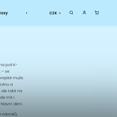
Boxy
Collector goods
Oficiální merch
CZK
na poli K-
 – se
orejské muže.
scénu a
, ale také na
de mít i
hlavní dění.
m návratů,