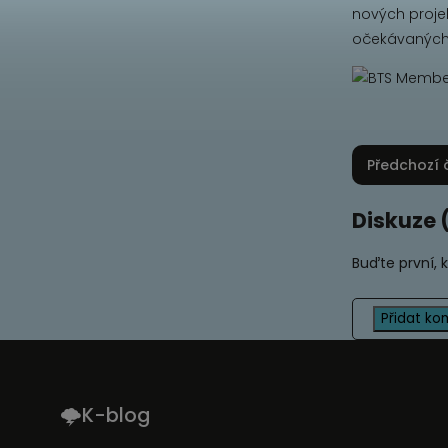
nových proje
očekávaných 
Předchozí 
Diskuze 
Buďte první, 
Přidat ko
🌩K-blog