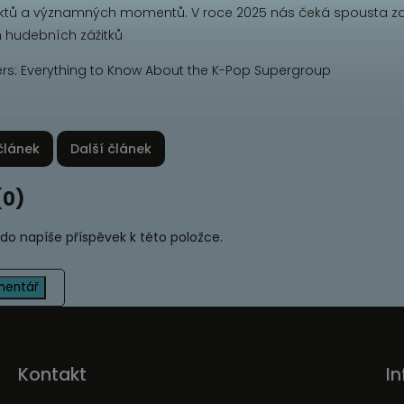
ktů a významných momentů. V roce 2025 nás čeká spousta z
hudebních zážitků
článek
Další článek
(0)
kdo napíše příspěvek k této položce.
mentář
Kontakt
I