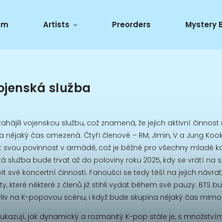
um
Artists
Preorders
Mystery 
ojenská služba
ahájili vojenskou službu, což znamená, že jejich aktivní činnost 
 nějaký čas omezená. Čtyři členové – RM, Jimin, V a Jung Kook
it svou povinnost v armádě, což je běžné pro všechny mladé k
ká služba bude trvat až do poloviny roku 2025, kdy se vrátí na 
it své koncertní činnosti. Fanoušci se tedy těší na jejich návrat
ty, které některé z členů již stihli vydat během své pauzy. BTS bu
vliv na K-popovou scénu, i když bude skupina nějaký čas mimo 
 ukazují, jak dynamický a rozmanitý K-pop stále je, s množství