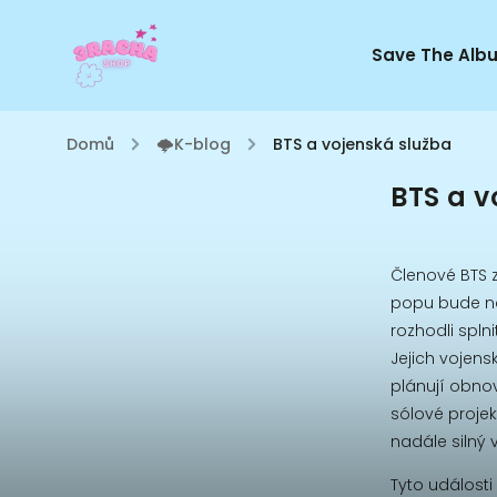
Save The Alb
Domů
/
🌩K-blog
/
BTS a vojenská služba
BTS a v
Členové BTS z
popu bude na
rozhodli spln
Jejich vojens
plánují obnov
sólové projek
nadále silný 
Tyto události