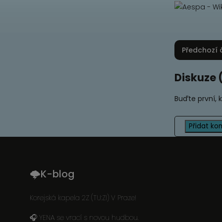
Předchozí 
Diskuze 
Buďte první, 
Přidat ko
🌩K-blog
Korejská kapela 2Z (TU:ZI) V Praze!
🎧 YENA se vrací s novou hudbou.