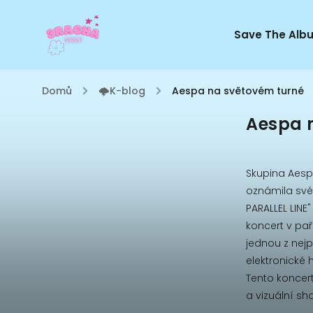
Save The Alb
Domů
/
🌩K-blog
/
Aespa na světovém turné
Aespa 
Skupina Aespa
oznámila své 
PARALLEL LINE
koncert v pař
jednou z nej
elektronické 
Tento koncert
a vizuální sh