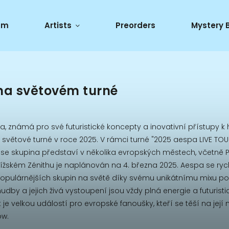
um
Artists
Preorders
Mystery 
na světovém turné
, známá pro své futuristické koncepty a inovativní přístupy k
světové turné v roce 2025. V rámci turné "2025 aespa LIVE TOUR
" se skupina představí v několika evropských městech, včetně Pa
ížském Zénithu je naplánován na 4. března 2025. Aespa se ryc
populárnějších skupin na světě díky svému unikátnímu mixu p
hudby a jejich živá vystoupení jsou vždy plná energie a futuristi
 je velkou událostí pro evropské fanoušky, kteří se těší na její 
ow.