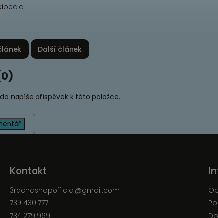
článek
Další článek
(0)
kdo napíše příspěvek k této položce.
mentář
Kontakt
I
3rachashopofficial
@
gmail.com
Ob
739 430 777
Po
734 279 969
Do