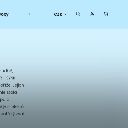
Boxy
Collector goods
Oficiální merch
CZK
 hudbě,
 - SYNK:
říže. Jejich
hle stala
opu a
ckých efektů.
neotřelý zvuk