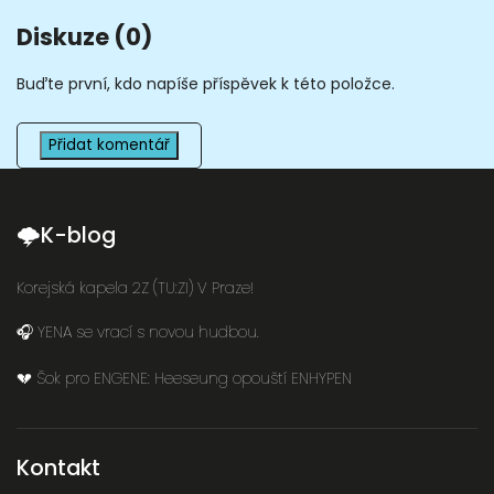
Diskuze (0)
Buďte první, kdo napíše příspěvek k této položce.
Přidat komentář
🌩K-blog
Korejská kapela 2Z (TU:ZI) V Praze!
🎧 YENA se vrací s novou hudbou.
💔 Šok pro ENGENE: Heeseung opouští ENHYPEN
Kontakt