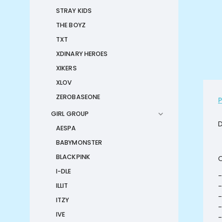
STRAY KIDS
THE BOYZ
TXT
XDINARY HEROES
XIKERS
XLOV
ZEROBASEONE
GIRL GROUP
AESPA
BABYMONSTER
BLACKPINK
O
I-DLE
-
-
ILLIT
-
ITZY
-
IVE
-