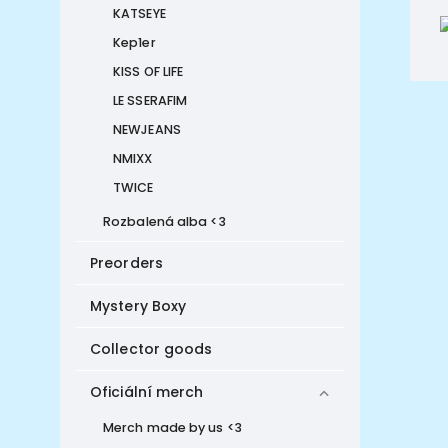
KATSEYE
Kep1er
KISS OF LIFE
LE SSERAFIM
NEWJEANS
NMIXX
TWICE
Rozbalená alba <3
Preorders
Mystery Boxy
Collector goods
Oficiální merch
Merch made by us <3