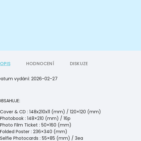
POPIS
HODNOCENÍ
DISKUZE
Datum vydání:
2026-02-27
BSAHUJE:
Cover & CD : 148x210x11 (mm) / 120×120 (mm)
Photobook : 148×210 (mm) / 16p
Photo Film Ticket : 50×160 (mm)
Folded Poster : 236×340 (mm)
Selfie Photocards : 55×85 (mm) / 3ea