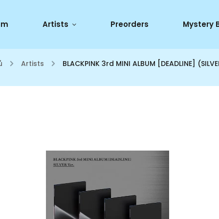
um
Artists
Preorders
Mystery 
ů
/
Artists
/
BLACKPINK 3rd MINI ALBUM [DEADLINE] (SILVE