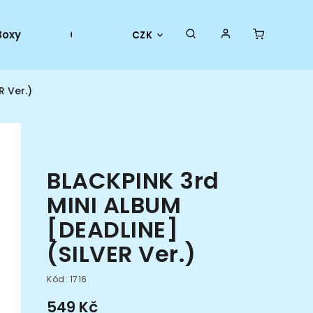
Boxy
Collector goods
Oficiální merch
CZK
R Ver.)
BLACKPINK 3rd
MINI ALBUM
[DEADLINE]
(SILVER Ver.)
Kód:
1716
549 Kč