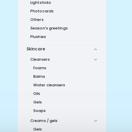
Lightsticks
Photocards
Others
Season's greetings
Plushies
Skincare
Cleansers
Foams
Balms
Water cleansers
Oils
Gels
Soaps
Creams / gels
Gels