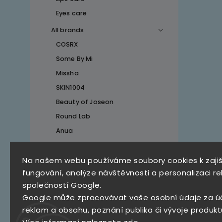
Eyes care
All brands
COSRX
Some By Mi
Missha
SKIN1004
Beauty of Joseon
Round Lab
Anua
Na našem webu používáme soubory cookies k zaji
Top 10 produktů
fungování, analýze návštěvnosti a personalizaci re
společností Google.
SKZ Mystery Box
Google může zpracovávat vaše osobní údaje za ú
790 Kč
reklam a obsahu, poznání publika či vývoje produkt