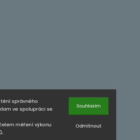
štění správného
Souhlasím
klam ve spolupráci se
čelem měření výkonu
Odmítnout
ů.