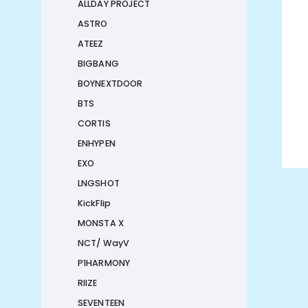
ALLDAY PROJECT
ASTRO
ATEEZ
BIGBANG
BOYNEXTDOOR
BTS
CORTIS
ENHYPEN
EXO
LNGSHOT
KickFlip
MONSTA X
NCT/ WayV
P1HARMONY
RIIZE
SEVENTEEN