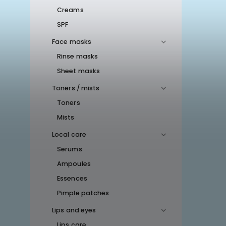
Creams
SPF
Face masks
Rinse masks
Sheet masks
Toners / mists
Toners
Mists
Local care
Serums
Ampoules
Essences
Pimple patches
Lips and eyes
Lips care