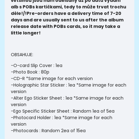
většinou jsou nám odelsány až po datu vydaní
alb s POBs kartičkami, tedy to může trvat trochu
déle!/
!Pre-orders have a delivery time of 7-20
days and are usually sent to us after the album
release date with POBs cards, so it may take a
little longer!
OBSAHUJE:
-O-card Slip Cover : 1ea
-Photo Book : 80p
-CD-R *Same image for each version
-Holographic Star Sticker : 1ea *Same image for each
version
-Alter Ego Sticker Sheet : 1ea *Same image for each
version
-Ego Specific Sticker Sheet : Random 1ea of 5ea
-Photocard Holder : 1ea *Same image for each
version
-Photocards : Random 2ea of 15ea