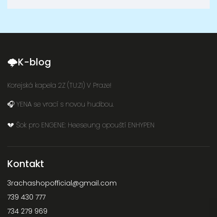
🌩K-blog
Korejská kapela 2Z (TU:ZI) V Praze!
🎧 YENA se vrací s novou hudbou.
💔 Šok pro ENGENE: Heeseung opouští ENHYPEN
Kontakt
3rachashopofficial
@
gmail.com
739 430 777
734 279 969