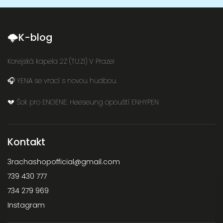
🌩K-blog
Korejská kapela 2Z (TU:ZI) V Praze!
🎧 YENA se vrací s novou hudbou.
💔 Šok pro ENGENE: Heeseung opouští ENHYPEN
Kontakt
3rachashopofficial
@
gmail.com
739 430 777
734 279 969
Instagram