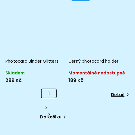
M
Photocard Binder Glitters
Černý photocard holder
TS
Skladem
Momentálně nedostupné
289 Kč
189 Kč
Detail
Do košíku