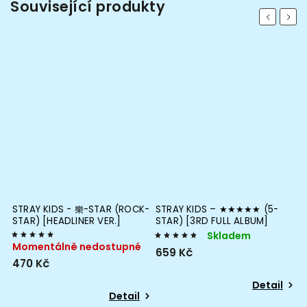
Související produkty
Previous
Next
STRAY KIDS - 樂-STAR (ROCK-
STRAY KIDS – ★★★★★ (5-
S
STAR) [HEADLINER VER.]
STAR) [3RD FULL ALBUM]
ALBUM
Skladem
S
Momentálně nedostupné
659 Kč
6
470 Kč
Detail
Detail