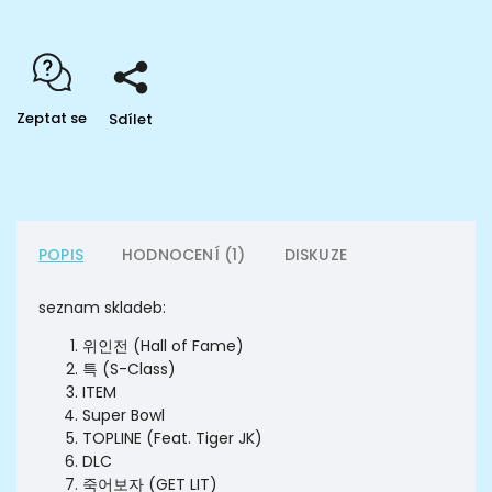
Zeptat se
Sdílet
POPIS
HODNOCENÍ (1)
DISKUZE
seznam skladeb:
위인전 (Hall of Fame)
특 (S-Class)
ITEM
Super Bowl
TOPLINE (Feat. Tiger JK)
DLC
죽어보자 (GET LIT)