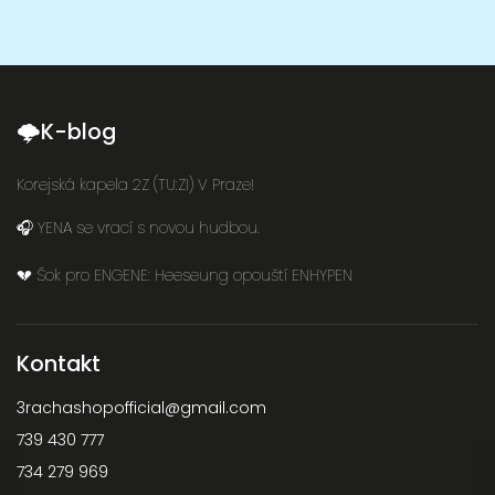
🌩K-blog
Korejská kapela 2Z (TU:ZI) V Praze!
🎧 YENA se vrací s novou hudbou.
💔 Šok pro ENGENE: Heeseung opouští ENHYPEN
Kontakt
3rachashopofficial
@
gmail.com
739 430 777
734 279 969