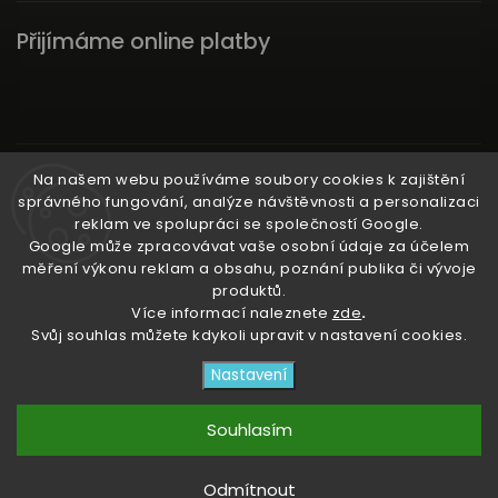
Přijímáme online platby
Instagram
Na našem webu používáme soubory cookies k zajištění
správného fungování, analýze návštěvnosti a personalizaci
reklam ve spolupráci se společností Google.
Google může zpracovávat vaše osobní údaje za účelem
měření výkonu reklam a obsahu, poznání publika či vývoje
produktů.
Ať už ti nic neunikne!
Více informací naleznete
zde
.
Svůj souhlas můžete kdykoli upravit v nastavení cookies.
Copyright 2026
3RACHAshop
. Všechna práva
Nastavení
vyhrazena.
Upravit nastavení cookies
Souhlasím
Vytvořil
Shoptet
| Design
Shoptak.cz
Odmítnout