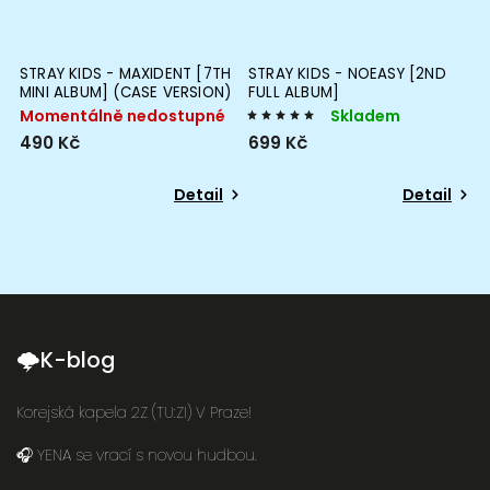
STRAY KIDS - MAXIDENT [7TH
STRAY KIDS - NOEASY [2ND
S
MINI ALBUM] (CASE VERSION)
FULL ALBUM]
M
E
Momentálně nedostupné
Skladem
490 Kč
699 Kč
6
Detail
Detail
🌩K-blog
Korejská kapela 2Z (TU:ZI) V Praze!
🎧 YENA se vrací s novou hudbou.