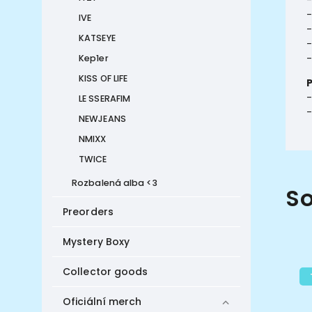
-
IVE
-
KATSEYE
-
-
Kep1er
KISS OF LIFE
-
LE SSERAFIM
-
NEWJEANS
NMIXX
TWICE
Rozbalená alba <3
So
Preorders
Mystery Boxy
Collector goods
Tip
Oficiální merch