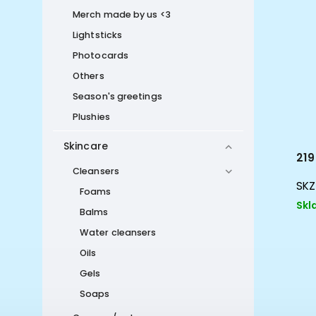
Merch made by us <3
Lightsticks
Photocards
Others
Season's greetings
Plushies
Skincare
790 Kč
219
od
Cleansers
SKZ Mystery Box
SKZ
Foams
Skladem
Skl
Balms
Water cleansers
Oils
Gels
Soaps