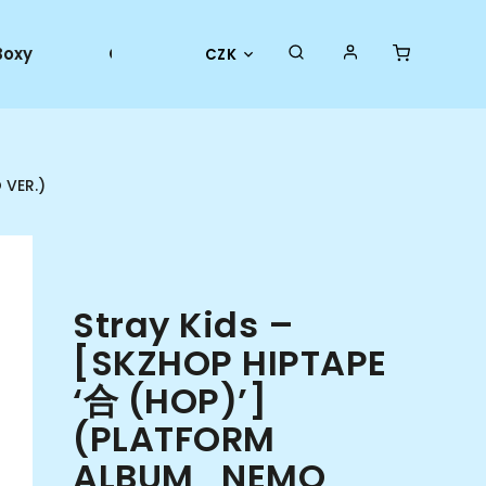
Boxy
Collector goods
Oficiální merch
CZK
 VER.)
Stray Kids –
[SKZHOP HIPTAPE
‘合 (HOP)’]
(PLATFORM
ALBUM_NEMO