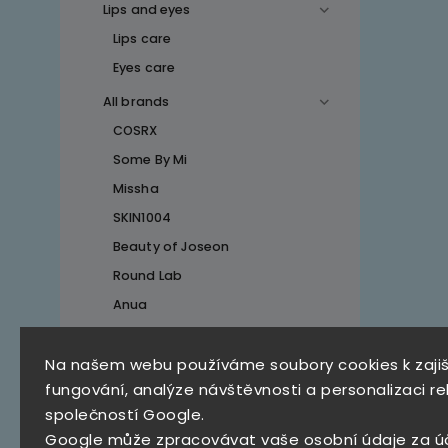
Lips and eyes
Lips care
Eyes care
All brands
COSRX
Some By Mi
Missha
SKIN1004
Beauty of Joseon
Round Lab
Anua
Na našem webu používáme soubory cookies k zaji
Top 10 produktů
fungování, analýze návštěvnosti a personalizaci re
společností Google.
SKZ Mystery Box
Google může zpracovávat vaše osobní údaje za ú