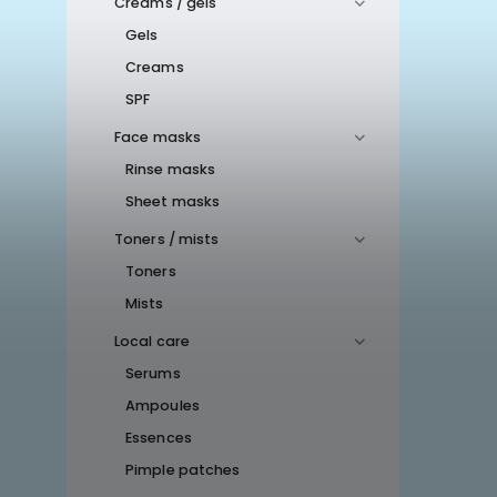
Creams / gels
Gels
Creams
SPF
Face masks
Rinse masks
Sheet masks
Toners / mists
Toners
Mists
Local care
Serums
Ampoules
Essences
Pimple patches