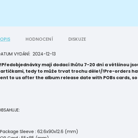
POPIS
HODNOCENÍ
DISKUZE
DATUM VYDÁNÍ:
2024-12-13
!Předobjednávky mají dodací lhůtu 7-20 dní a většinou jso
artičkami, tedy to může trvat trochu déle!/
!Pre-orders ha
ent to us after the album release date with POBs cards, so i
BSAHUJE:
Package Sleeve : 62.6x90x12.6 (mm)
QR Card : 55×85 (mm)