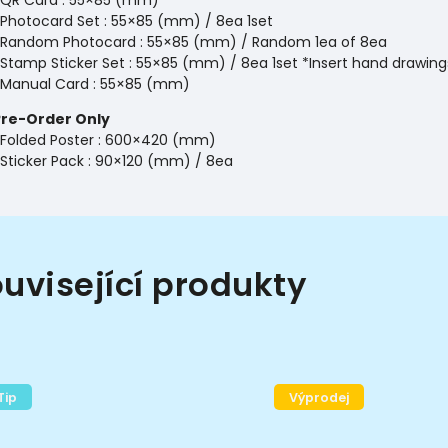
Photocard Set : 55×85 (mm) / 8ea 1set
Random Photocard : 55×85 (mm) / Random 1ea of 8ea
Stamp Sticker Set : 55×85 (mm) / 8ea 1set *Insert hand drawi
Manual Card : 55×85 (mm)
Pre-Order Only
Folded Poster : 600×420 (mm)
Sticker Pack : 90×120 (mm) / 8ea
uvisející produkty
Tip
Výprodej