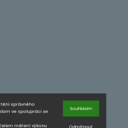
štění správného
Souhlasím
klam ve spolupráci se
čelem měření výkonu
Odmítnout