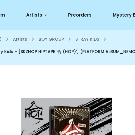
um
Artists
Preorders
Mystery 
ů
/
Artists
/
BOY GROUP
/
STRAY KIDS
/
ay Kids – [SKZHOP HIPTAPE ‘合 (HOP)’] (PLATFORM ALBUM_NEMO