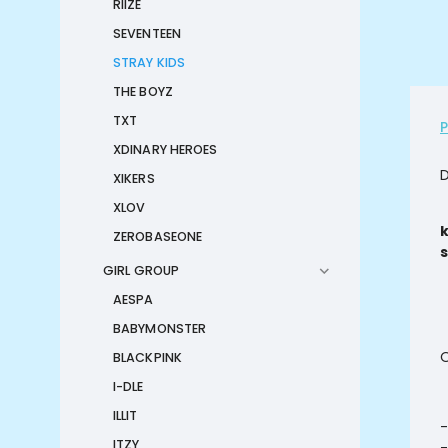
RIIZE
SEVENTEEN
STRAY KIDS
THE BOYZ
TXT
XDINARY HEROES
XIKERS
XLOV
k
ZEROBASEONE
s
GIRL GROUP
AESPA
BABYMONSTER
O
BLACKPINK
I-DLE
ILLIT
-
ITZY
-