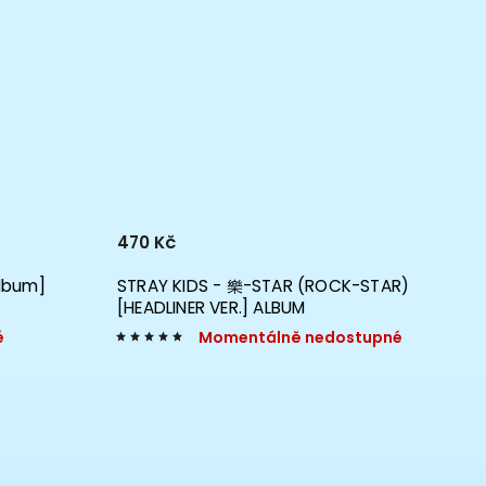
470 Kč
679 K
Album]
STRAY KIDS - 樂-STAR (ROCK-STAR)
STRAY
[HEADLINER VER.] ALBUM
Sklad
é
Momentálně nedostupné