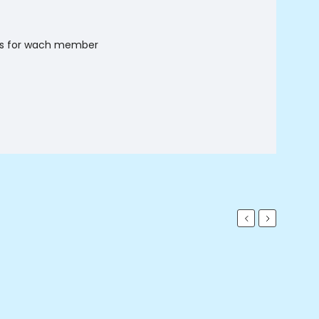
ngs for wach member
Previous
Next