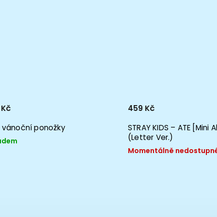
 Kč
459 Kč
 vánoční ponožky
STRAY KIDS – ATE [Mini 
(Letter Ver.)
adem
Momentálně nedostupn