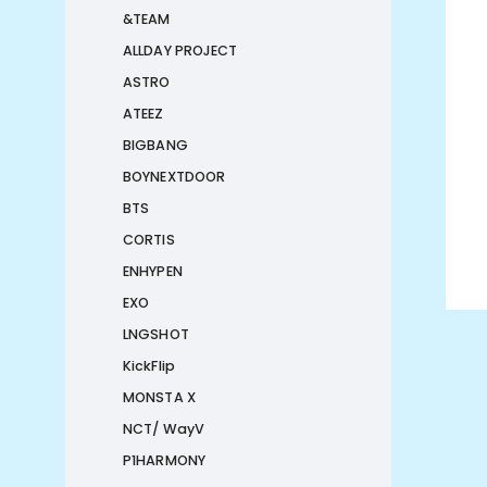
&TEAM
ALLDAY PROJECT
ASTRO
ATEEZ
BIGBANG
BOYNEXTDOOR
BTS
CORTIS
ENHYPEN
EXO
LNGSHOT
KickFlip
MONSTA X
NCT/ WayV
P1HARMONY