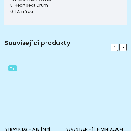
5. Heartbeat Drum
6. I Am You
Související produkty
Previous
Next
Tip
STRAY KIDS – ATE [Mini
SEVENTEEN - 11TH MINI ALBUM
N