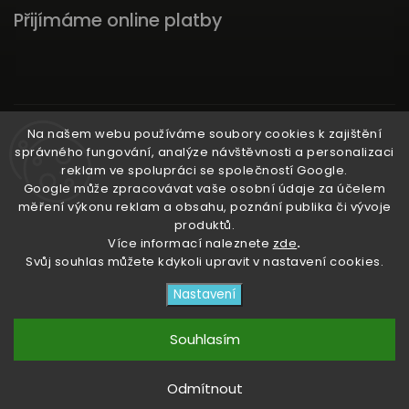
Přijímáme online platby
Instagram
Na našem webu používáme soubory cookies k zajištění
správného fungování, analýze návštěvnosti a personalizaci
reklam ve spolupráci se společností Google.
Google může zpracovávat vaše osobní údaje za účelem
měření výkonu reklam a obsahu, poznání publika či vývoje
produktů.
Ať už ti nic neunikne!
Více informací naleznete
zde
.
Svůj souhlas můžete kdykoli upravit v nastavení cookies.
Copyright 2026
3RACHAshop
. Všechna práva
Nastavení
vyhrazena.
Upravit nastavení cookies
Souhlasím
Vytvořil
Shoptet
| Design
Shoptak.cz
Odmítnout