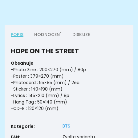
POPIS
HODNOCENÍ
DISKUZE
HOPE ON THE STREET
Obsahuje
-Photo Zine : 200×270 (mm) / 80p
-Poster : 379×270 (mm)
-Photocard : 55×85 (mm) / 2ea
-Sticker : 140×190 (mm)
-Lyrics : 145×210 (mm) / 8p
-Hang Tag : 50×140 (mm)
-CD-R : 120×120 (mm)
BTS
Kategorie
:
Zvolte variantu
EAN
: