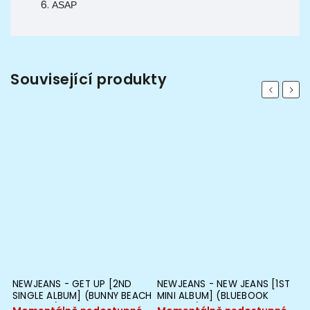
ASAP
Související produkty
Previous
Next
T
NEWJEANS - GET UP [2ND
NEWJEANS - NEW JEANS [1ST
N
UM
SINGLE ALBUM] (BUNNY BEACH
MINI ALBUM] (BLUEBOOK
C
BAG VER.)
VERSION)