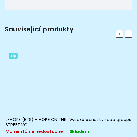
Související produkty
Previous
Next
Tip
J-HOPE (BTS) – HOPE ON THE
Vysoké ponožky kpop groups
B
STREET VOL.1
C
Momentálně nedostupné
Skladem
S