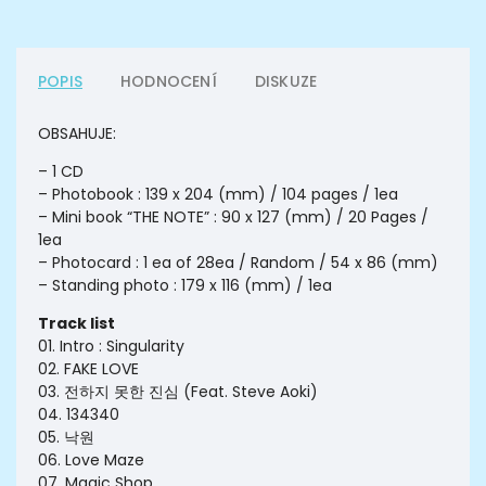
POPIS
HODNOCENÍ
DISKUZE
OBSAHUJE:
– 1 CD
– Photobook : 139 x 204 (mm) / 104 pages / 1ea
– Mini book “THE NOTE” : 90 x 127 (mm) / 20 Pages /
1ea
– Photocard : 1 ea of 28ea / Random / 54 x 86 (mm)
– Standing photo : 179 x 116 (mm) / 1ea
Track list
01. Intro : Singularity
02. FAKE LOVE
03. 전하지 못한 진심 (Feat. Steve Aoki)
04. 134340
05. 낙원
06. Love Maze
07. Magic Shop