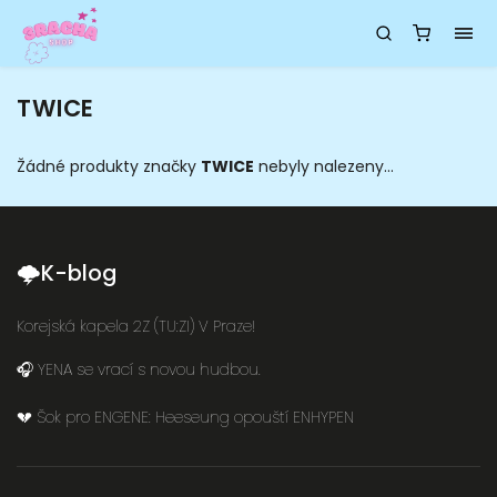
TWICE
Žádné produkty značky
TWICE
nebyly nalezeny...
🌩K-blog
Korejská kapela 2Z (TU:ZI) V Praze!
🎧 YENA se vrací s novou hudbou.
💔 Šok pro ENGENE: Heeseung opouští ENHYPEN