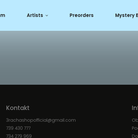
um
Artists
Preorders
Mystery 
Kontakt
I
3rachashopofficial
@
gmail.com
Ob
739 430 777
Po
734 279 969
Do