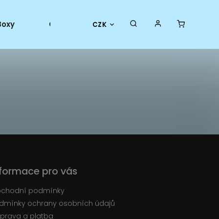
Boxy
Collector goods
Oficiální merch
CZK
nformace pro vás
chodní podmínky
dmínky ochrany osobních údajů
prava a platba