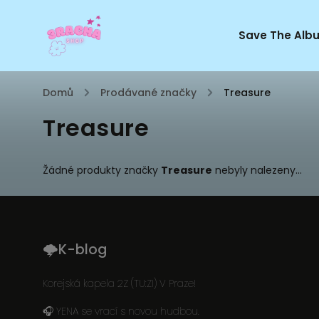
Save The Alb
Domů
/
Prodávané značky
/
Treasure
Treasure
Žádné produkty značky
Treasure
nebyly nalezeny...
🌩K-blog
Korejská kapela 2Z (TU:ZI) V Praze!
🎧 YENA se vrací s novou hudbou.