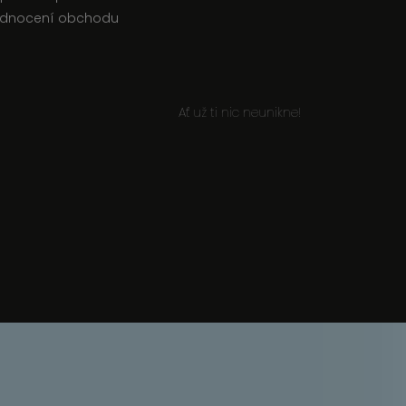
dnocení obchodu
Ať už ti nic neunikne!