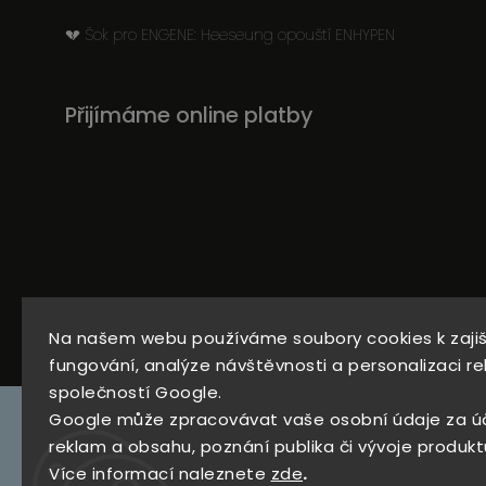
💔 Šok pro ENGENE: Heeseung opouští ENHYPEN
Přijímáme online platby
734
Instagram
Na našem webu používáme soubory cookies k zaji
279
fungování, analýze návštěvnosti a personalizaci re
969
společností Google.
Google může zpracovávat vaše osobní údaje za ú
reklam a obsahu, poznání publika či vývoje produkt
Více informací naleznete
zde
.