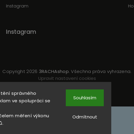
Instagram
Ho
Instagram
Copyright 2026
3RACHAshop
. Všechna práva vyhrazena.
Upravit nastavení cookies
Vytvořil
Shoptet
| Design
Shoptak.cz
štění správného
Souhlasím
klam ve spolupráci se
čelem měření výkonu
Odmítnout
ů.