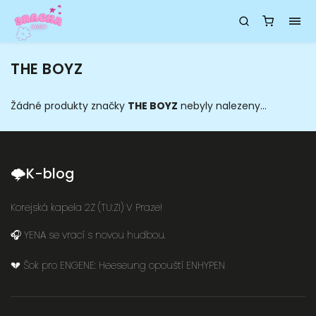
THE BOYZ
Žádné produkty značky
THE BOYZ
nebyly nalezeny...
🌩K-blog
Korejská kapela 2Z (TU:ZI) V Praze!
🎧 YENA se vrací s novou hudbou.
💔 Šok pro ENGENE: Heeseung opouští ENHYPEN