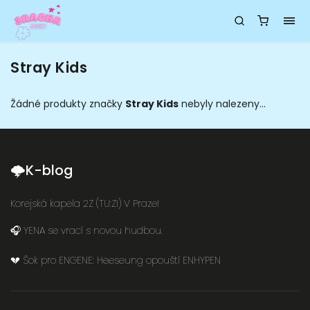
Stray Kids
Žádné produkty značky
Stray Kids
nebyly nalezeny...
🌩K-blog
Korejská kapela 2Z (TU:ZI) V Praze!
🎧 YENA se vrací s novou hudbou.
💔 Šok pro ENGENE: Heeseung opouští ENHYPEN