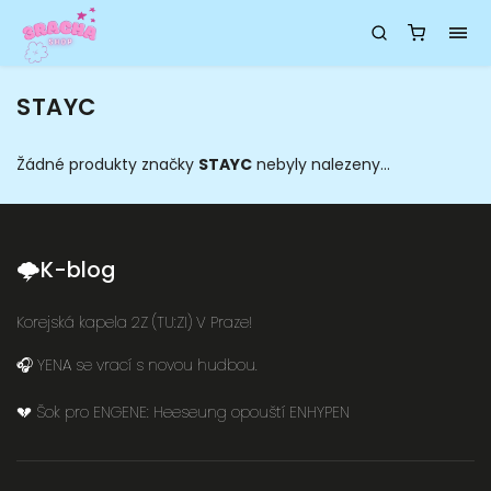
STAYC
Žádné produkty značky
STAYC
nebyly nalezeny...
🌩K-blog
Korejská kapela 2Z (TU:ZI) V Praze!
🎧 YENA se vrací s novou hudbou.
💔 Šok pro ENGENE: Heeseung opouští ENHYPEN