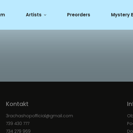
um
Artists
Preorders
Mystery 
Kontakt
I
3rachashopofficial
@
gmail.com
Ob
739 430 777
Po
734 279 969
Do