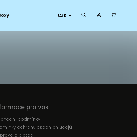
Boxy
Collector goods
Oficiální merch
CZK
nformace pro vás
chodní podmínky
dmínky ochrany osobních údajů
prava a platba