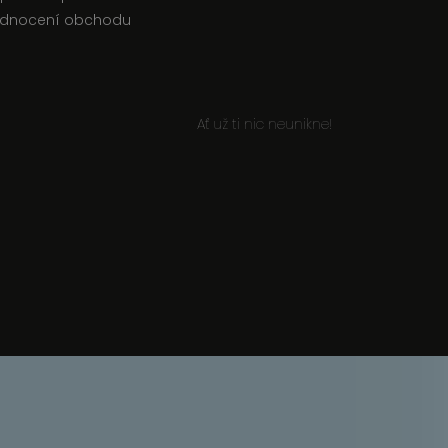
dnocení obchodu
Ať už ti nic neunikne!