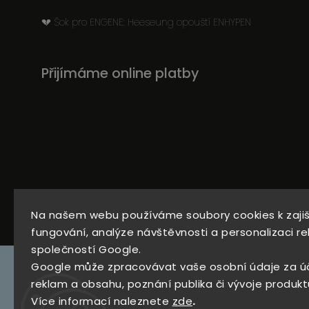
💔 Šok pro ENGENE: Heeseung opouští ENHYPEN
Přijímáme online platby
734
Instagram
Na našem webu používáme soubory cookies k zaji
279
fungování, analýze návštěvnosti a personalizaci re
969
společností Google.
Google může zpracovávat vaše osobní údaje za ú
reklam a obsahu, poznání publika či vývoje produkt
Více informací naleznete
zde
.