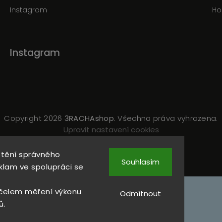
Instagram
Ho
Instagram
Copyright 2026
3RACHAshop
. Všechna práva vyhrazena.
Upravit nastavení cookies
Vytvořil
Shoptet
| Design
Shoptak.cz
štění správného
Souhlasím
klam ve spolupráci se
čelem měření výkonu
Odmítnout
ů.