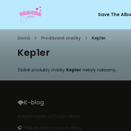
Save The Alb
Domů
/
Prodávané značky
/
Kep1er
Kep1er
Žádné produkty značky
Kep1er
nebyly nalezeny...
🌩K-blog
Korejská kapela 2Z (TU:ZI) V Praze!
🎧 YENA se vrací s novou hudbou.