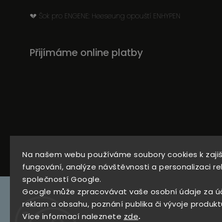
💔 Šok pro ENGENE: Heeseung opouští ENHYPEN
Přijímáme online platby
734
Instagram
Na našem webu používáme soubory cookies k zaji
279
fungování, analýze návštěvnosti a personalizaci re
969
společností Google.
Google může zpracovávat vaše osobní údaje za ú
reklam a obsahu, poznání publika či vývoje produkt
Více informací naleznete
zde
.