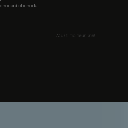
dnocení obchodu
Ať už ti nic neunikne!