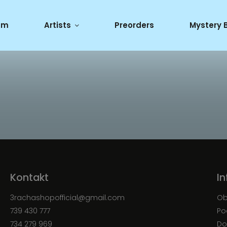
um
Artists
Preorders
Mystery 
Kontakt
I
3rachashopofficial
@
gmail.com
Ob
739 430 777
Po
734 279 969
Do