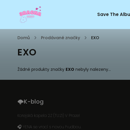
Save The Alb
Domů
/
Prodávané značky
/
EXO
EXO
Žádné produkty značky
EXO
nebyly nalezeny...
🌩K-blog
Korejská kapela 2Z (TU:ZI) V Praze!
🎧 YENA se vrací s novou hudbou.