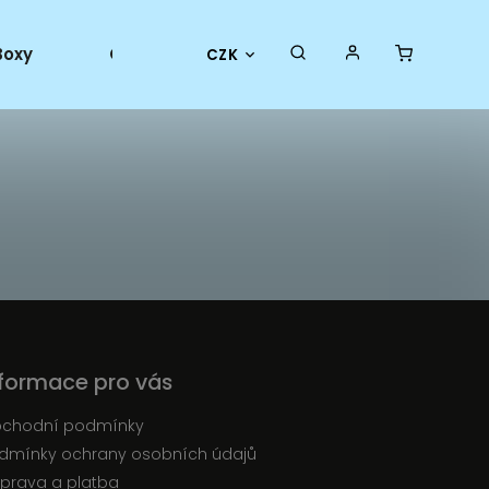
Boxy
Collector goods
Oficiální merch
CZK
nformace pro vás
chodní podmínky
dmínky ochrany osobních údajů
prava a platba