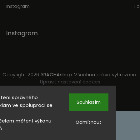
Instagram
Ho
Instagram
Copyright 2026
3RACHAshop
. Všechna práva vyhrazena.
Upravit nastavení cookies
Vytvořil
Shoptet
| Design
Shoptak.cz
štění správného
Souhlasím
klam ve spolupráci se
čelem měření výkonu
Odmítnout
ů.