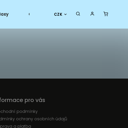
Boxy
Collector goods
Oficiální merch
CZK
nformace pro vás
chodní podmínky
dmínky ochrany osobních údajů
prava a platba