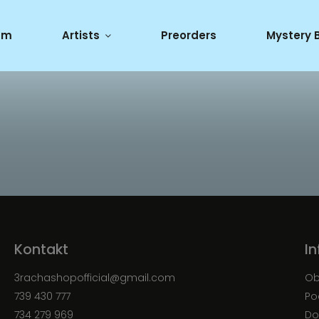
um
Artists
Preorders
Mystery 
Kontakt
I
3rachashopofficial
@
gmail.com
Ob
739 430 777
Po
734 279 969
Do