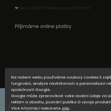
💔 Šok pro ENGENE: Heeseung opouští ENHYPEN
Přijímáme online platby
734
Instagram
Na našem webu používáme soubory cookies k zaji
279
fungování, analýze návštěvnosti a personalizaci re
969
společností Google.
Google může zpracovávat vaše osobní údaje za ú
reklam a obsahu, poznání publika či vývoje produkt
Více informací naleznete
zde
.