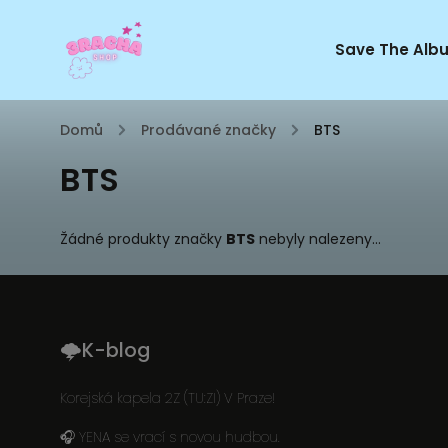
Save The Alb
Domů
/
Prodávané značky
/
BTS
BTS
Žádné produkty značky
BTS
nebyly nalezeny...
🌩K-blog
Korejská kapela 2Z (TU:ZI) V Praze!
🎧 YENA se vrací s novou hudbou.