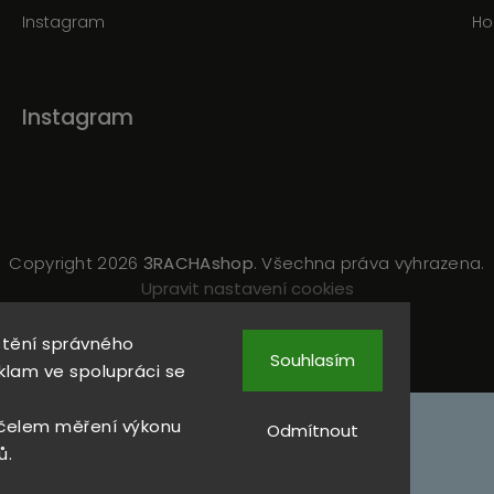
Instagram
Ho
Instagram
Copyright 2026
3RACHAshop
. Všechna práva vyhrazena.
Upravit nastavení cookies
Vytvořil
Shoptet
| Design
Shoptak.cz
štění správného
Souhlasím
klam ve spolupráci se
čelem měření výkonu
Odmítnout
ů.