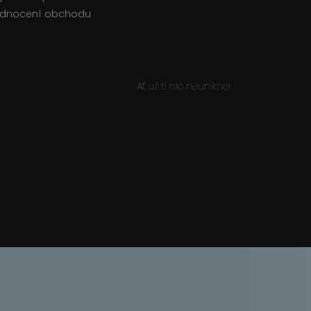
dnocení obchodu
Ať už ti nic neunikne!