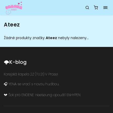
Ateez
Žádné produkty značky
Ateez
nebyly nalezeny...
🌩K-blog
Korejská kapela 2Z (TU:ZI) V Praze!
🎧 YENA se vrací s novou hudbou.
💔 Šok pro ENGENE: Heeseung opouští ENHYPEN