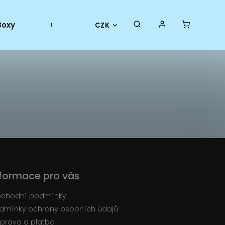
Boxy
Collector goods
Oficiální merch
CZK
nformace pro vás
chodní podmínky
dmínky ochrany osobních údajů
prava a platba