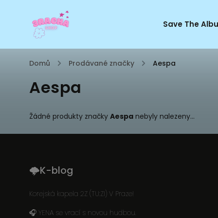
Save The Alb
Domů
/
Prodávané značky
/
Aespa
Aespa
Žádné produkty značky
Aespa
nebyly nalezeny...
🌩K-blog
Korejská kapela 2Z (TU:ZI) V Praze!
🎧 YENA se vrací s novou hudbou.