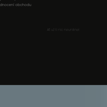
dnocení obchodu
Ať už ti nic neunikne!