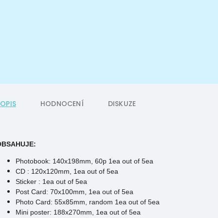
POPIS
HODNOCENÍ
DISKUZE
OBSAHUJE:
Photobook: 140x198mm, 60p 1ea out of 5ea
CD : 120x120mm, 1ea out of 5ea
Sticker : 1ea out of 5ea
Post Card: 70x100mm, 1ea out of 5ea
Photo Card: 55x85mm, random 1ea out of 5ea
Mini poster: 188x270mm, 1ea out of 5ea