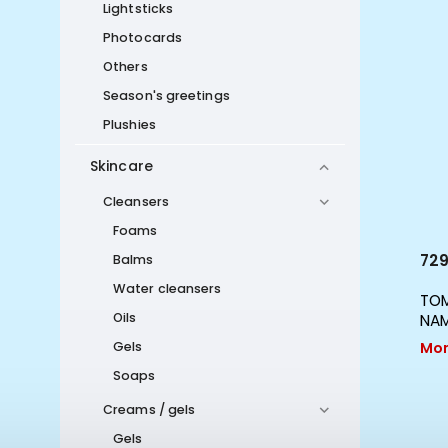
Lightsticks
Photocards
Others
Season's greetings
Plushies
Skincare
Cleansers
Foams
520 Kč
729
Balms
Water cleansers
TOMORROW X TOGETHER TXT - THE
TOM
Oils
NAME CHAPTER : FREEFALL [GRAVITY
NAM
VER.] ALBUM
Mom
Gels
Momentálně nedostupné
Soaps
Creams / gels
Gels