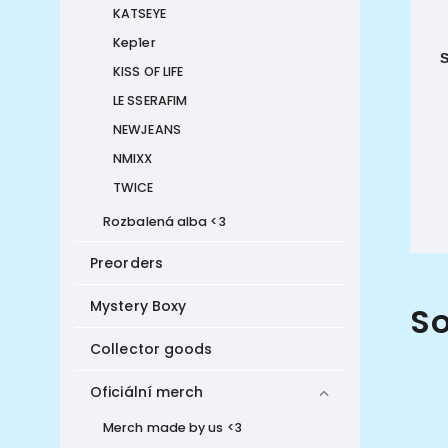
KATSEYE
Kep1er
KISS OF LIFE
LE SSERAFIM
NEWJEANS
NMIXX
TWICE
Rozbalená alba <3
Preorders
Mystery Boxy
So
Collector goods
Oficiální merch
Merch made by us <3