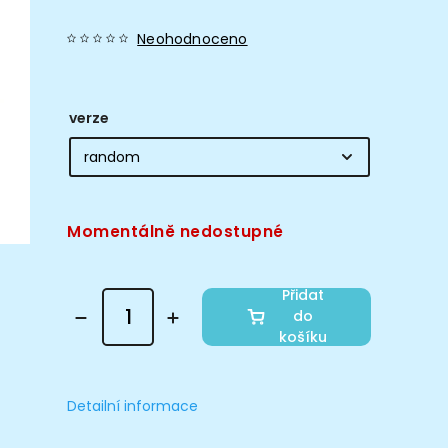
Neohodnoceno
verze
Momentálně nedostupné
Přidat
do
košíku
Detailní informace