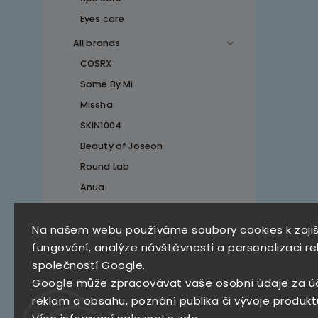
Eyes care
All brands
COSRX
Some By Mi
Missha
SKIN1004
Beauty of Joseon
Round Lab
Anua
Na našem webu používáme soubory cookies k zaji
Top 10 produktů
fungování, analýze návštěvnosti a personalizaci re
společností Google.
SKZ Mystery Box
Google může zpracovávat vaše osobní údaje za ú
790 Kč
reklam a obsahu, poznání publika či vývoje produkt