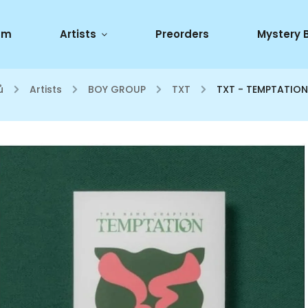
um
Artists
Preorders
Mystery 
ů
/
Artists
/
BOY GROUP
/
TXT
/
TXT - TEMPTATION 