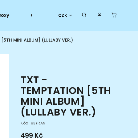
Boxy
Collector goods
Oficiální merch
CZK
[5TH MINI ALBUM] (LULLABY VER.)
TXT -
TEMPTATION [5TH
MINI ALBUM]
(LULLABY VER.)
Kód:
93/RAN
499 Kč