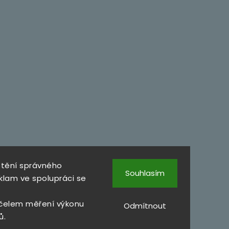
štění správného
Souhlasím
klam ve spolupráci se
čelem měření výkonu
Odmítnout
ů.