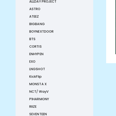
ALLDAY PROJECT
ASTRO
ATEEZ
BIGBANG
BOYNEXTDOOR
BTS
CORTIS
ENHYPEN
EXO
LNGSHOT
KickFlip
MONSTA X
NCT/ WayV
P1HARMONY
RIIZE
SEVENTEEN