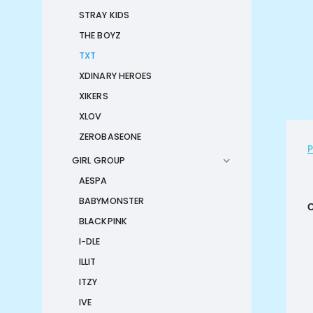
STRAY KIDS
THE BOYZ
TXT
XDINARY HEROES
XIKERS
XLOV
ZEROBASEONE
GIRL GROUP
AESPA
BABYMONSTER
BLACKPINK
I-DLE
ILLIT
ITZY
IVE