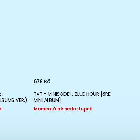
679 Kč
629 K
 :
TXT - MINISODE1 : BLUE HOUR [3RD
TXT -
LBUMS VER.)
MINI ALBUM]
CHILD
EDITIO
é
Momentálně nedostupné
Momen