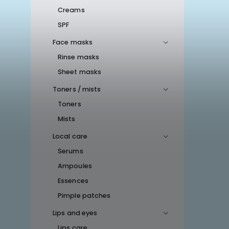
Creams
SPF
Face masks
Rinse masks
Sheet masks
Toners / mists
Toners
Mists
Local care
Serums
Ampoules
Essences
Pimple patches
Lips and eyes
Lips care