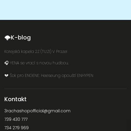
🌩K-blog
Korejská kapela 2Z (TU:ZI) V Praze!
🎧 YENA se vrací s novou hudbou.
💔 Šok pro ENGENE: Heeseung opouští ENHYPEN
Kontakt
3rachashopofficial
@
gmail.com
739 430 777
734 279 969