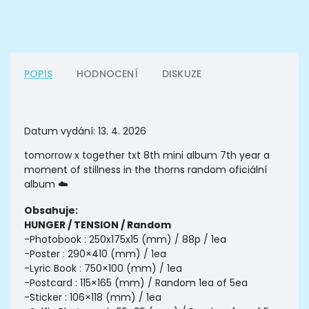
POPIS
HODNOCENÍ
DISKUZE
Datum vydání: 13. 4. 2026
tomorrow x together txt 8th mini album 7th year a
moment of stillness in the thorns random oficiální
album
☁️
Obsahuje:
HUNGER / TENSION / Random
-Photobook : 250x175x15 (mm) / 88p / 1ea
-Poster : 290×410 (mm) / 1ea
-Lyric Book : 750×100 (mm) / 1ea
-Postcard : 115×165 (mm) / Random 1ea of 5ea
-Sticker : 106×118 (mm) / 1ea