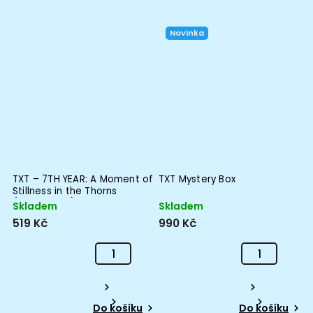
Novinka
TXT – 7TH YEAR: A Moment of
TXT Mystery Box
Stillness in the Thorns
(THORN Ver.)
Skladem
Skladem
519 Kč
990 Kč
Do košíku
Do košíku