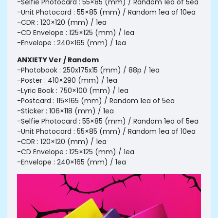
-Selfie Photocard : 55×85 (mm) / Random 1ea of 5ea
-Unit Photocard : 55×85 (mm) / Random 1ea of 10ea
-CDR : 120×120 (mm) / 1ea
-CD Envelope : 125×125 (mm) / 1ea
-Envelope : 240×165 (mm) / 1ea
ANXIETY Ver / Random
-Photobook : 250x175x15 (mm) / 88p / 1ea
-Poster : 410×290 (mm) / 1ea
-Lyric Book : 750×100 (mm) / 1ea
-Postcard : 115×165 (mm) / Random 1ea of 5ea
-Sticker : 106×118 (mm) / 1ea
-Selfie Photocard : 55×85 (mm) / Random 1ea of 5ea
-Unit Photocard : 55×85 (mm) / Random 1ea of 10ea
-CDR : 120×120 (mm) / 1ea
-CD Envelope : 125×125 (mm) / 1ea
-Envelope : 240×165 (mm) / 1ea