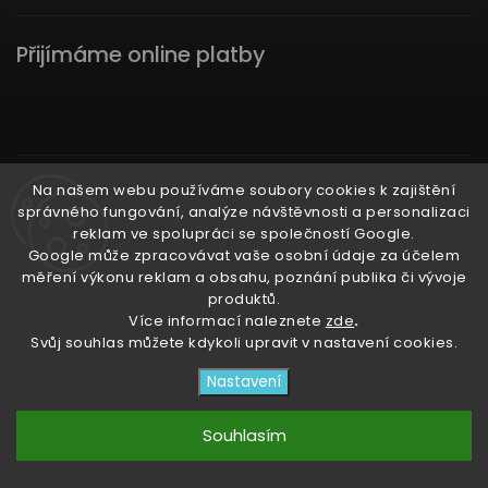
Přijímáme online platby
Instagram
Na našem webu používáme soubory cookies k zajištění
správného fungování, analýze návštěvnosti a personalizaci
reklam ve spolupráci se společností Google.
Google může zpracovávat vaše osobní údaje za účelem
měření výkonu reklam a obsahu, poznání publika či vývoje
produktů.
Ať už ti nic neunikne!
Více informací naleznete
zde
.
Svůj souhlas můžete kdykoli upravit v nastavení cookies.
Copyright 2026
3RACHAshop
. Všechna práva
Nastavení
vyhrazena.
Upravit nastavení cookies
Souhlasím
Vytvořil
Shoptet
| Design
Shoptak.cz