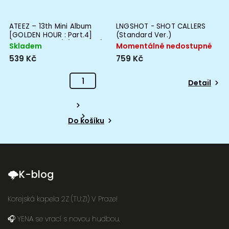
ATEEZ – 13th Mini Album
LNGSHOT - SHOT CALLERS
[GOLDEN HOUR : Part.4]
(Standard Ver.)
(DIGIPACK VER.) (RANDOM)
Skladem
Momentálně nedostupné
539 Kč
759 Kč
Detail
Do košíku
🌩K-blog
Korejská kapela 2Z (TU:ZI) V Praze!
🎧 YENA se vrací s novou hudbou.