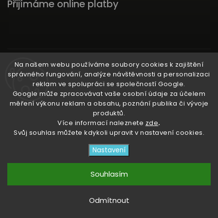
Přijímáme online platby
Instagram
Na našem webu používáme soubory cookies k zajištění
správného fungování, analýze návštěvnosti a personalizaci
reklam ve spolupráci se společností Google.
Google může zpracovávat vaše osobní údaje za účelem
měření výkonu reklam a obsahu, poznání publika či vývoje
produktů.
Ať už ti nic neunikne!
Více informací naleznete
zde
.
Svůj souhlas můžete kdykoli upravit v nastavení cookies.
Copyright 2026
3RACHAshop
. Všechna práva
Nastavení
vyhrazena.
Upravit nastavení cookies
Souhlasím
Vytvořil
Shoptet
| Design
Shoptak.cz
Odmítnout