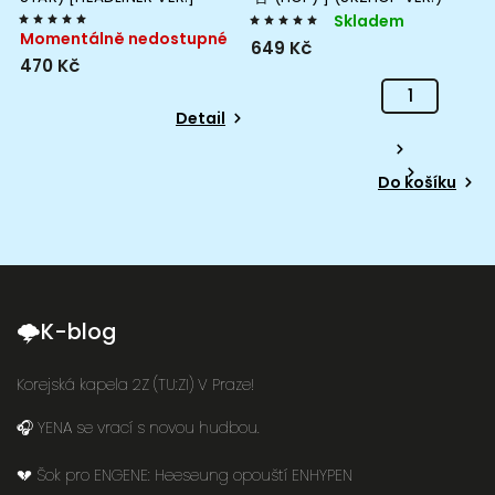
ALBUM
Skladem
Momentálně nedostupné
649 Kč
470 Kč
Detail
Do košíku
🌩K-blog
Korejská kapela 2Z (TU:ZI) V Praze!
🎧 YENA se vrací s novou hudbou.
💔 Šok pro ENGENE: Heeseung opouští ENHYPEN