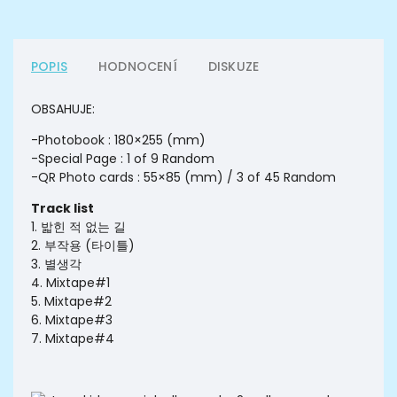
POPIS
HODNOCENÍ
DISKUZE
OBSAHUJE:
-Photobook : 180×255 (mm)
-Special Page : 1 of 9 Random
-QR Photo cards : 55×85 (mm) / 3 of 45 Random
Track list
1. 밟힌 적 없는 길
2. 부작용 (타이틀)
3. 별생각
4. Mixtape#1
5. Mixtape#2
6. Mixtape#3
7. Mixtape#4