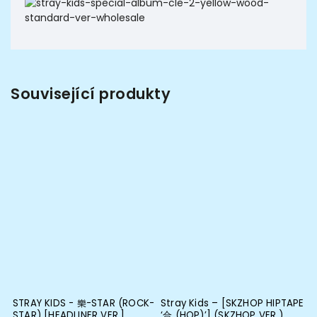
Související produkty
STRAY KIDS - 樂-STAR (ROCK-
Stray Kids – [SKZHOP HIPTAPE
STAR) [HEADLINER VER.]
‘合 (HOP)’] (SKZHOP VER.)