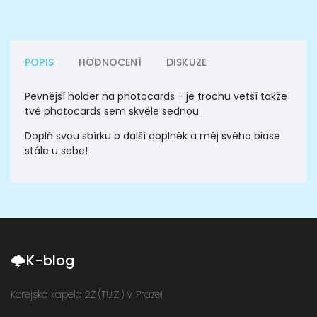
POPIS
HODNOCENÍ
DISKUZE
Pevnější holder na photocards - je trochu větší takže
tvé photocards sem skvěle sednou.
Doplň svou sbírku o další doplněk a měj svého biase
stále u sebe!
🌩K-blog
Korejská kapela 2Z (TU:ZI) V Praze!