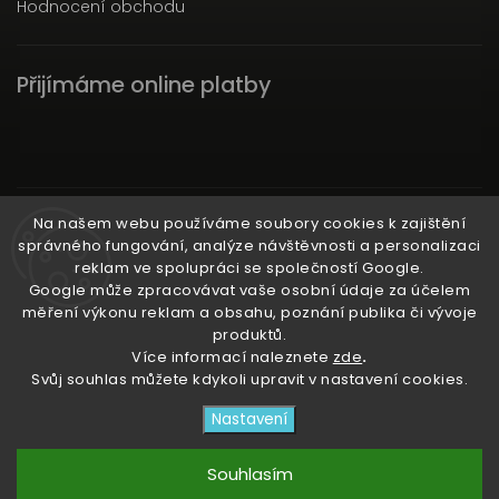
Hodnocení obchodu
Přijímáme online platby
Instagram
Na našem webu používáme soubory cookies k zajištění
správného fungování, analýze návštěvnosti a personalizaci
reklam ve spolupráci se společností Google.
Google může zpracovávat vaše osobní údaje za účelem
měření výkonu reklam a obsahu, poznání publika či vývoje
produktů.
Ať už ti nic neunikne!
Více informací naleznete
zde
.
Svůj souhlas můžete kdykoli upravit v nastavení cookies.
Copyright 2026
3RACHAshop
. Všechna práva
Nastavení
vyhrazena.
Upravit nastavení cookies
Souhlasím
Vytvořil
Shoptet
| Design
Shoptak.cz