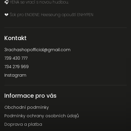
🎧 YENA se vrací s novou hudbou.
💔 Šok pro ENGENE: Heeseung opouští ENHYPEN
Kontakt
3rachashopofficial
@
gmail.com
739 430 777
734 279 969
Instagram
Informace pro vás
Obchodní podmínky
Podmínky ochrany osobních údajů
Doprava a platba