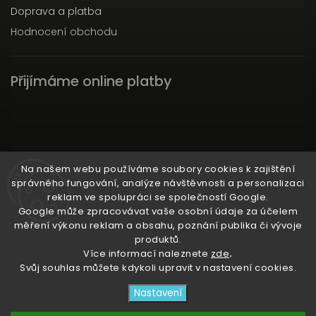
Doprava a platba
Hodnocení obchodu
Přijímáme online platby
Instagram
Na našem webu používáme soubory cookies k zajištění
správného fungování, analýze návštěvnosti a personalizaci
reklam ve spolupráci se společností Google.
Google může zpracovávat vaše osobní údaje za účelem
měření výkonu reklam a obsahu, poznání publika či vývoje
produktů.
Ať už ti nic neunikne!
Více informací naleznete
zde
.
Svůj souhlas můžete kdykoli upravit v nastavení cookies.
Copyright 2026
3RACHAshop
. Všechna práva
Nastavení
vyhrazena.