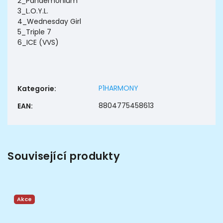
2_Pandemonium
3_L.O.Y.L.
4_Wednesday Girl
5_Triple 7
6_ICE (VVS)
P1HARMONY
Kategorie
:
8804775458613
EAN
:
Související produkty
Akce