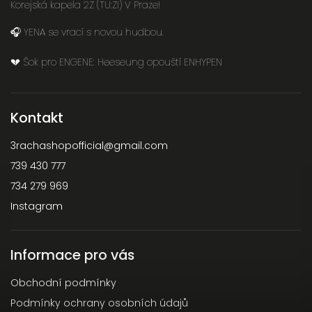
Korejská kapela 2Z (TU:ZI) V Praze!
🎧 YENA se vrací s novou hudbou.
💔 Šok pro ENGENE: Heeseung opouští ENHYPEN
Kontakt
3rachashopofficial
@
gmail.com
739 430 777
734 279 969
Instagram
Informace pro vás
Obchodní podmínky
Podmínky ochrany osobních údajů