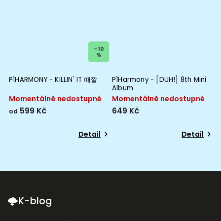
–10
%
P1HARMONY - KILLIN' IT 때깔
P1Harmony - [DUH!] 8th Mini
Album
Momentálně nedostupné
Momentálně nedostupné
599 Kč
649 Kč
od
Detail
Detail
🌩K-blog