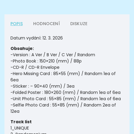
POPIS
HODNOCENÍ
DISKUZE
Datum vydání: 12. 3. 2026
Obsahuje:
-Version : A Ver / B Ver / C Ver / Random
-Photo Book : 150×210 (mm) / 88p
-CD-R / CD-R Envelope
-Hero Missing Card : 85×55 (mm) / Random 1ea of
6ea
-Sticker : – 90×40 (mm) / 3ea
-Folded Poster : 180×260 (mm) / Random 1ea of 6ea
-Unit Photo Card : 55×85 (mm) / Random 1ea of 6ea
-Selfie Photo Card : 55×85 (mm) / Random 2ea of
12ea
Track list
1_UNIQUE