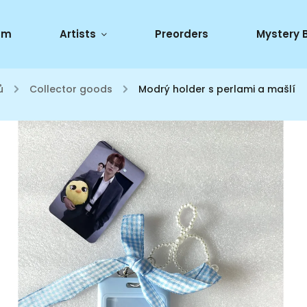
um
Artists
Preorders
Mystery 
ů
/
Collector goods
/
Modrý holder s perlami a mašlí