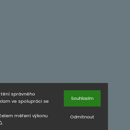
štění správného
Souhlasím
klam ve spolupráci se
čelem měření výkonu
Odmítnout
ů.