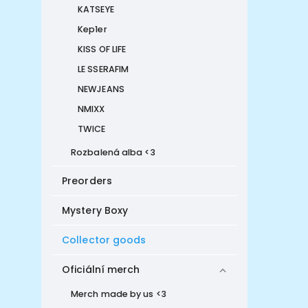
KATSEYE
Kep1er
KISS OF LIFE
LE SSERAFIM
NEWJEANS
NMIXX
TWICE
Rozbalená alba <3
Preorders
Mystery Boxy
Collector goods
Oficiální merch
Merch made by us <3