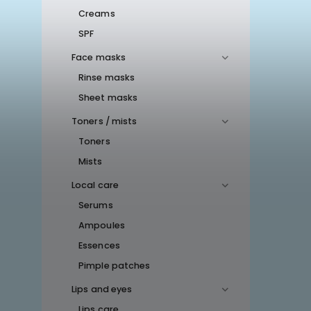
Creams
SPF
Face masks
Rinse masks
Sheet masks
Toners / mists
Toners
Mists
Local care
Serums
Ampoules
Essences
Pimple patches
Lips and eyes
Lips care