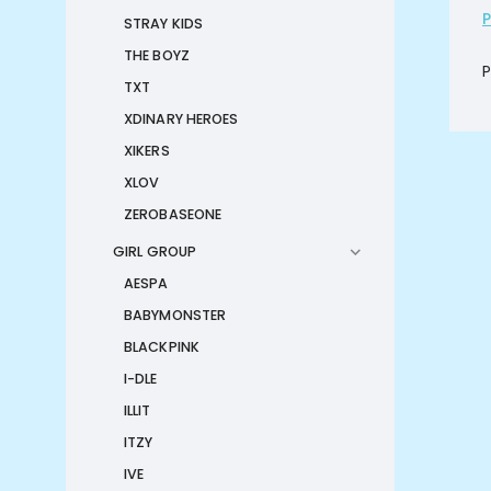
STRAY KIDS
THE BOYZ
P
TXT
XDINARY HEROES
XIKERS
XLOV
ZEROBASEONE
GIRL GROUP
AESPA
BABYMONSTER
BLACKPINK
I-DLE
ILLIT
ITZY
IVE