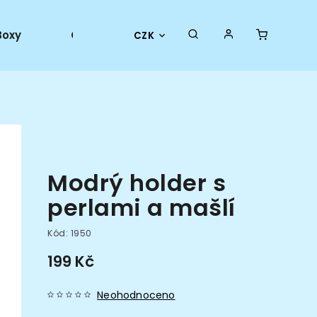
Boxy
Collector goods
Oficiální merch
CZK
Modrý holder s
perlami a mašlí
Kód:
1950
199 Kč
Neohodnoceno