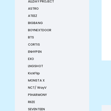
ALLDAY PROJECT
ASTRO
ATEEZ
BIGBANG
BOYNEXTDOOR
BTS
CORTIS
ENHYPEN
EXO
LNGSHOT
KickFlip
MONSTA X
NCT/ WayV
P1HARMONY
RIIZE
SEVENTEEN