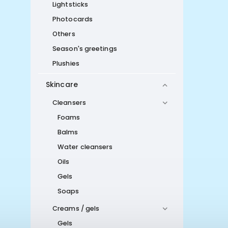
Lightsticks
Photocards
Others
Season's greetings
Plushies
Skincare
Cleansers
Foams
Balms
Water cleansers
Oils
Gels
Soaps
Creams / gels
Gels