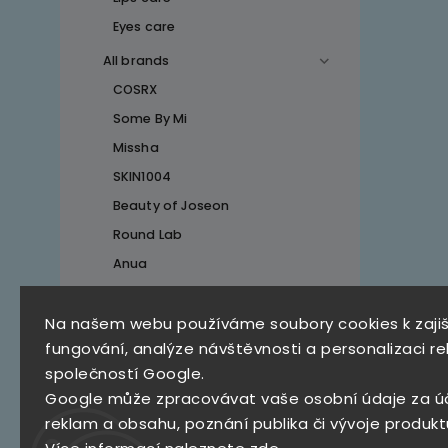
Eyes care
All brands
COSRX
Some By Mi
Missha
SKIN1004
Beauty of Joseon
Round Lab
Anua
Na našem webu používáme soubory cookies k zaji
Top 10 produktů
fungování, analýze návštěvnosti a personalizaci re
společností Google.
SKZ Mystery Box
Google může zpracovávat vaše osobní údaje za ú
790 Kč
reklam a obsahu, poznání publika či vývoje produkt