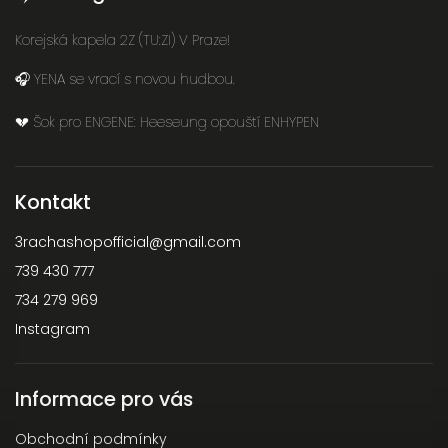
Korejská kapela 2Z (TU:ZI) V Praze!
🎧 YENA se vrací s novou hudbou.
💔 Šok pro ENGENE: Heeseung opouští ENHYPEN
Kontakt
3rachashopofficial
@
gmail.com
739 430 777
734 279 969
Instagram
Informace pro vás
Obchodní podmínky