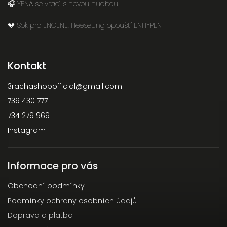
🎧 YENA se vrací s novou hudbou.
💔 Šok pro ENGENE: Heeseung opouští ENHYPEN
Kontakt
3rachashopofficial
@
gmail.com
739 430 777
734 279 969
Instagram
Informace pro vás
Obchodní podmínky
Podmínky ochrany osobních údajů
Doprava a platba