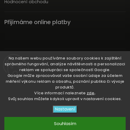
Hodnocení obchodu
Přijímáme online platby
Instagram
Na našem webu používáme soubory cookies k zajištění
správného fungování, analýze návštěvnosti a personalizaci
reklam ve spolupráci se společností Google.
Google může zpracovávat vaše osobní údaje za účelem
měření výkonu reklam a obsahu, poznání publika či vývoje
produktů.
Ať už ti nic neunikne!
Více informací naleznete
zde
.
Svůj souhlas můžete kdykoli upravit v nastavení cookies.
Copyright 2026
3RACHAshop
. Všechna práva
Nastavení
vyhrazena.
Upravit nastavení cookies
Souhlasím
Vytvořil
Shoptet
| Design
Shoptak.cz