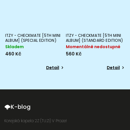
ITZY - CHECKMATE [5TH MINI
ITZY - CHECKMATE [5TH MINI
I
ALBUM] (SPECIAL EDITION)
ALBUM] (STANDARD EDITION)
M
Skladem
Momentálně nedostupné
M
460 Kč
560 Kč
5
Detail
Detail
🌩K-blog
Korejská kapela 2Z (TU:ZI) V Praze!