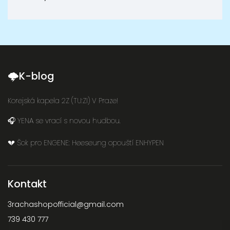
🌩K-blog
Korejská kapela 2Z (TU:ZI) V Praze!
🎧 YENA se vrací s novou hudbou.
💔 Šok pro ENGENE: Heeseung opouští ENHYPEN
Kontakt
3rachashopofficial
@
gmail.com
739 430 777