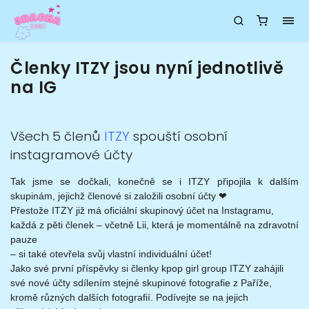
Členky ITZY jsou nyní jednotlivě
na IG
Všech 5 členů
ITZY
spouští osobní
instagramové účty
Tak jsme se dočkali, konečně se i ITZY připojila k dalším
skupinám, jejichž členové si založili osobní účty ❤
Přestože ITZY již má oficiální skupinový účet na Instagramu,
každá z pěti členek – včetně Lii, která je momentálně na zdravotní
pauze
– si také otevřela svůj vlastní individuální účet!
Jako své první příspěvky si členky kpop girl group ITZY zahájili
své nové účty sdílením stejné skupinové fotografie z Paříže,
kromě různých dalších fotografií. Podívejte se na jejich