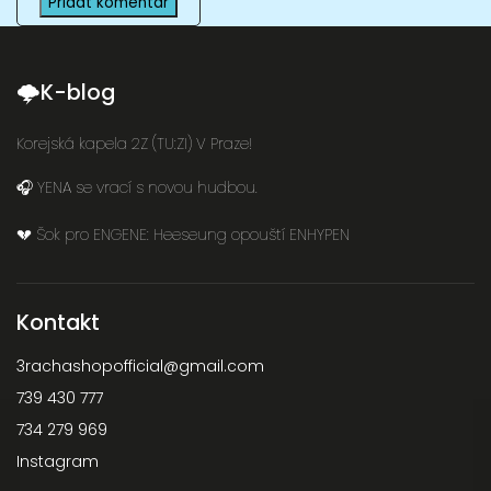
Přidat komentář
🌩K-blog
Korejská kapela 2Z (TU:ZI) V Praze!
🎧 YENA se vrací s novou hudbou.
💔 Šok pro ENGENE: Heeseung opouští ENHYPEN
Kontakt
3rachashopofficial
@
gmail.com
739 430 777
734 279 969
Instagram