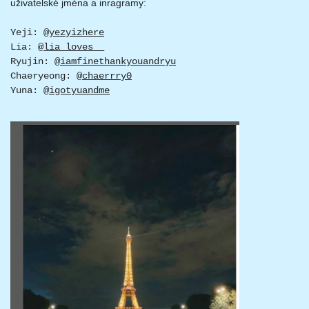
uživatelské jména a inragramy:
Yeji: @
yezyizhere
Lia: @
lia_loves__
Ryujin: @
iamfinethankyouandryu
Chaeryeong: @
chaerrry0
Yuna: @
igotyuandme