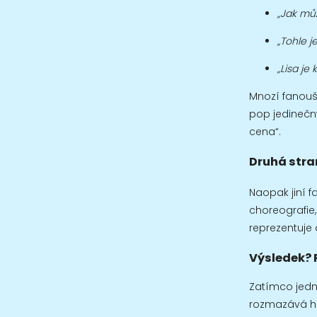
„Jak můž
„Tohle j
„Lisa je
Mnozí fanouš
pop jedinečn
cena“.
Druhá stra
Naopak jiní f
choreografie,
reprezentuje
Výsledek? 
Zatímco jedni
rozmazává hr