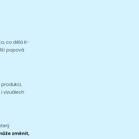
to, co dělá K-
alší popová
l, produkci,
 i vizuálech
který
 může změnit,