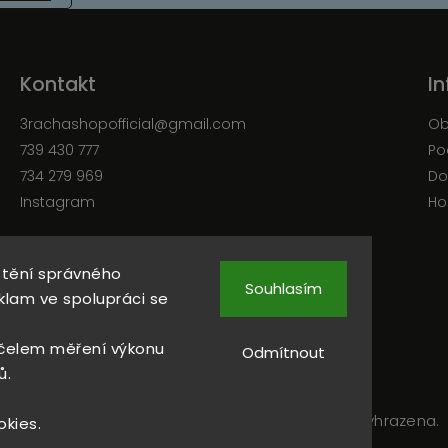
Kontakt
I
3rachashopofficial
@
gmail.com
Ob
739 430 777
Po
734 279 969
Do
Instagram
Ho
štění správného
Instagram
Souhlasím
klam ve spolupráci se
čelem měření výkonu
Odmítnout
ů.
Copyright 2026
3RACHAshop
. Všechna práva vyhrazena.
okies.
Upravit nastavení cookies