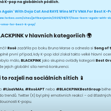
má K-pop na globálních pódiích.
/www.forbes.com/sites/jeffbenjamin/2025/09/07/lisas-born-again-with-
-vma-for-best-k-pop/
LACKPINK v hlavních kategoriích 🌍
ončí!
Rosé
zazářila po boku Bruna Marse a odnesla si
Song of 
 úplně první případ, kdy K-pop idol získal takto velké hlavní oce
ebylo málo,
BLACKPINK
jako skupina ovládly kategorii
Best Gr
že jejich globální síla nemá konkurenci.
to rozjeli na sociálních sítích 📱
ko
#LisaVMAs
,
#RoséAPT
nebo
#BLACKPINKBestGroup
běhe
o trendů. Twitter (X) byl plný emotivních reakcí – od šťastných
doucnosti K-popu.