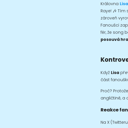
Královna
Lisa
Raye! 🎶 Tím 
zároveň vyro
Fanoušci zapla
fér, že song b
posouvá hra
Kontrove
Když
Lisa
pře
část fanoušků
Proč? Protož
angličtině, a
Reakce fan
Na X (Twitter