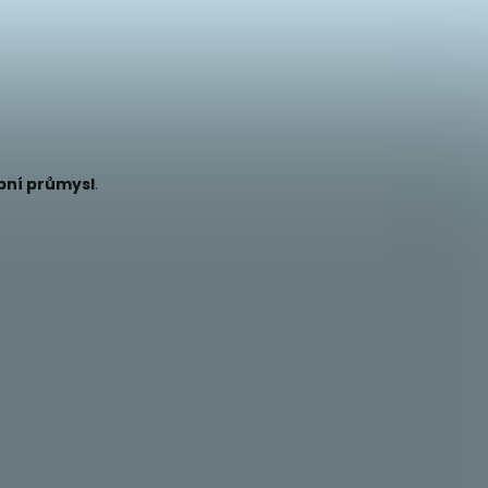
ební průmysl
.