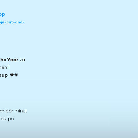
doja-cat-and-
the Year
za
nění!
oup
. 🖤💗
m pár minut
 slz po