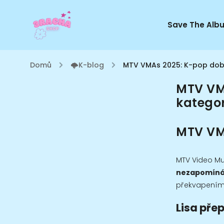
Save The Alb
Domů
/
🌩K-blog
/
MTV VMAs 2025: K-pop dobý
MTV VM
kategor
MTV VMA
MTV Video Mu
nezapomín
překvapeními,
Lisa přep