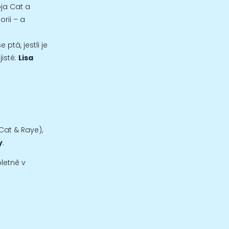
ja Cat a
orii – a
ptá, jestli je
jisté:
Lisa
 Cat & Raye),
y
.
pletně v