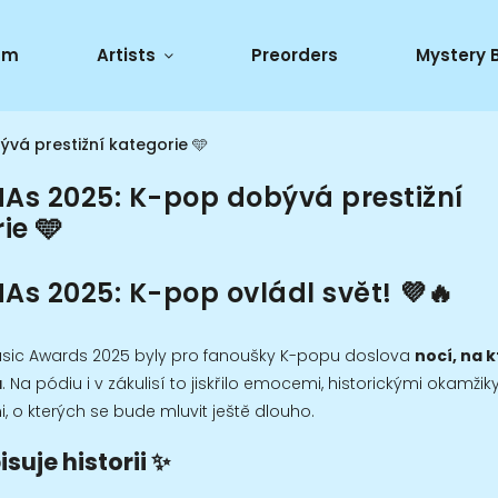
um
Artists
Preorders
Mystery 
vá prestižní kategorie 🩵
As 2025: K-pop dobývá prestižní
ie 🩵
s 2025: K-pop ovládl svět! 💜🔥
sic Awards 2025 byly pro fanoušky K-popu doslova
nocí, na 
á
. Na pódiu i v zákulisí to jiskřilo emocemi, historickými okamžik
 o kterých se bude mluvit ještě dlouho.
isuje historii ✨