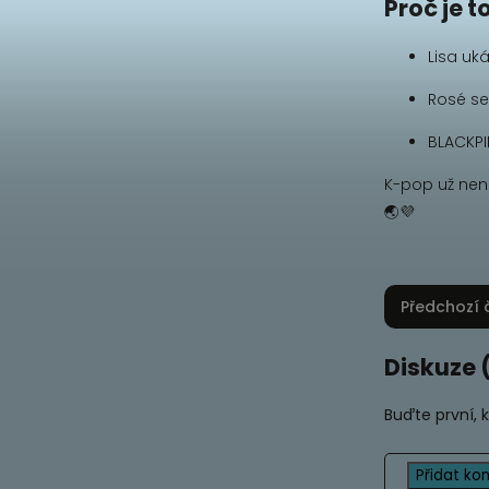
Proč je 
Lisa uk
Rosé se
BLACKPI
K-pop už není
🌏💜
Předchozí 
Diskuze 
Buďte první, 
Přidat ko