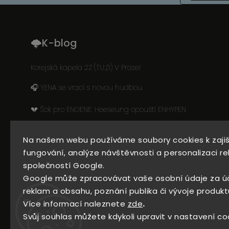
🌩K-blog
Korejská kapela 2Z (TU:ZI) V Praze!
🎧 YENA se vrací s novou hudbou.
💔 Šok pro ENGENE: Heeseung opouští ENHYPEN
Na našem webu používáme soubory cookies k zaji
Přijímáme online platby
fungování, analýze návštěvnosti a personalizaci re
společností Google.
Google může zpracovávat vaše osobní údaje za ú
reklam a obsahu, poznání publika či vývoje produkt
Více informací naleznete
zde
.
Svůj souhlas můžete kdykoli upravit v nastavení co