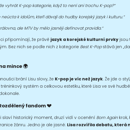
e vyhrát K-pop kategorie, když to není ani trochu K-pop?“
e neúcta k idolům, kteří dávají do hudby korejský jazyk i kulturu.“
 královna, ale MTV by mělo jasněji definovat pravidla.“
ci připomínají, že právě
jazyk a korejské kulturní prvky
jsou 
ým. Bez nich se podle nich z kategorie
Best K-Pop
stává jen „d
na mince 🌍
anoušci brání Lisu slovy, že
K-pop je víc než jazyk
. Že jde o sty
 tréninkový systém a celkovou estetiku, které Lisa ve své hudbě
 dokonale.
Rozdělený fandom 💔
 slaví historický moment, druzí vidí v ocenění
Born Again
krok, 
anice žánru. Jedno je ale jasné:
Lisa rozvířila debatu, která