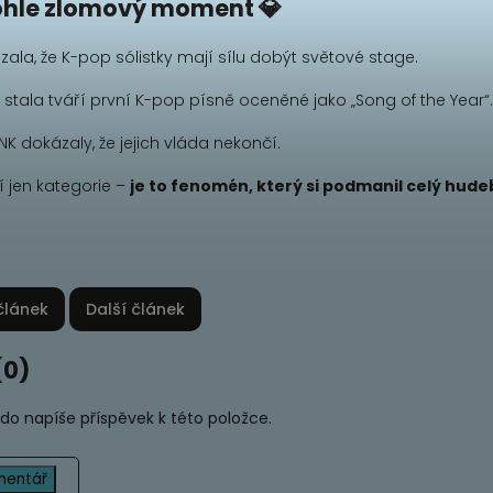
tohle zlomový moment 💎
ázala, že K-pop sólistky mají sílu dobýt světové stage.
 stala tváří první K-pop písně oceněné jako „Song of the Year“.
NK dokázaly, že jejich vláda nekončí.
 jen kategorie –
je to fenomén, který si podmanil celý hud
článek
Další článek
(0)
kdo napíše příspěvek k této položce.
mentář