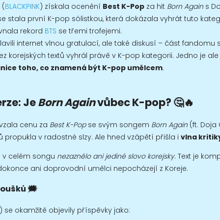
(
BLACKPINK
) získala ocenění
Best K-Pop
za hit
Born Again
s Do
se stala první K-pop sólistkou, která dokázala vyhrát tuto kateg
vnala rekord
BTS
se třemi trofejemi.
vili internet vlnou gratulací, ale také diskusí – část fandomu se 
ez korejských textů vyhrál právě v K-pop kategorii. Jedno je ale 
nice toho, co znamená být K-pop umělcem
.
rze: Je
Born Again
vůbec K-pop? 🤔🔥
vzala cenu za
Best K-Pop
se svým songem
Born Again
(ft. Doja
 propukla v radostné slzy. Ale hned vzápětí přišla i
vlna kritik
e v celém songu
nezaznělo ani jediné slovo korejsky
. Text je kom
 dokonce ani doprovodní umělci nepocházejí z Koreje.
oušků 🗯️
u) se okamžitě objevily příspěvky jako: