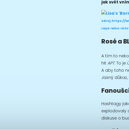
jak svět vní
zdroj: https:/
raye-wins-mtv
Rosé a B
A tím to nek
hit
APT
. To je
A aby toho n
Jasný důkaz, 
Fanoušci 
Hashtagy ja
explodovaly d
diskuse o bu