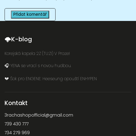
Přidat komentář
🌩K-blog
Korejská kapela 2Z (TU:ZI) V Praze!
🎧 YENA se vrací s novou hudbou.
💔 Šok pro ENGENE: Heeseung opouští ENHYPEN
Kontakt
3rachashopofficial
@
gmail.com
739 430 777
734 279 969