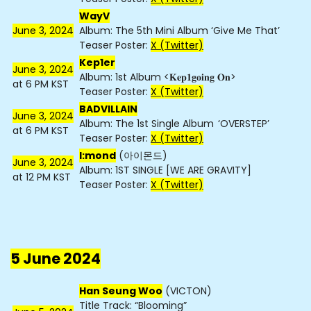
WayV
June 3, 2024
Album: The 5th Mini Album ‘Give Me That’
Teaser Poster:
X (Twitter)
Kep1er
June 3, 2024
Album: 1st Album <𝐊𝐞𝐩𝟏𝐠𝐨𝐢𝐧𝐠 𝐎𝐧>
at 6 PM KST
Teaser Poster:
X (Twitter)
BADVILLAIN
June 3, 2024
Album: The 1st Single Album ‘OVERSTEP’
at 6 PM KST
Teaser Poster:
X (Twitter)
I:mond
(아이몬드)
June 3, 2024
Album: 1ST SINGLE [WE ARE GRAVITY]
at 12 PM KST
Teaser Poster:
X (Twitter)
5 June 2024
Han Seung Woo
(VICTON)
Title Track: “Blooming”