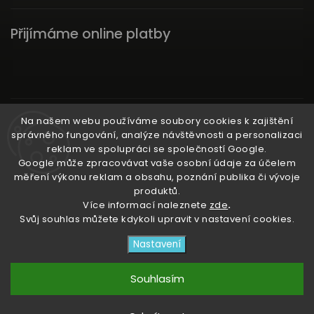
Přijímáme online platby
Instagram
Na našem webu používáme soubory cookies k zajištění
správného fungování, analýze návštěvnosti a personalizaci
reklam ve spolupráci se společností Google.
Google může zpracovávat vaše osobní údaje za účelem
měření výkonu reklam a obsahu, poznání publika či vývoje
produktů.
Ať už ti nic neunikne!
Více informací naleznete
zde
.
Svůj souhlas můžete kdykoli upravit v nastavení cookies.
Copyright 2026
3RACHAshop
. Všechna práva
Nastavení
vyhrazena.
Upravit nastavení cookies
Souhlasím
Vytvořil
Shoptet
| Design
Shoptak.cz