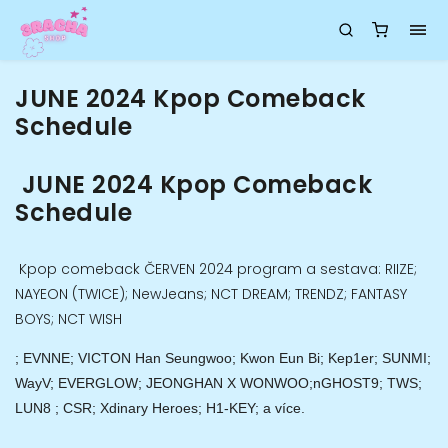
JUNE 2024 Kpop Comeback
Schedule
JUNE 2024 Kpop Comeback
Schedule
Kpop comeback ČERVEN 2024 program a sestava: RIIZE;
NAYEON (TWICE); NewJeans; NCT DREAM; TRENDZ; FANTASY
BOYS; NCT WISH
; EVNNE; VICTON Han Seungwoo; Kwon Eun Bi; Kep1er; SUNMI;
WayV; EVERGLOW; JEONGHAN X WONWOO;nGHOST9; TWS;
LUN8 ; CSR; Xdinary Heroes; H1-KEY; a více.