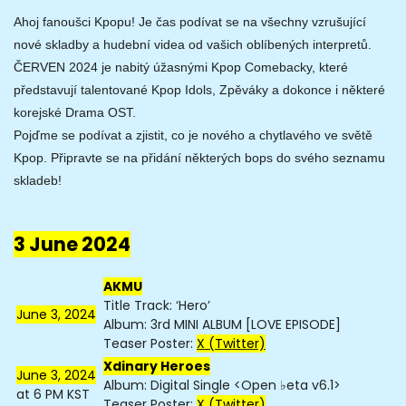
Ahoj fanoušci Kpopu! Je čas podívat se na všechny vzrušující
nové skladby a hudební videa od vašich oblíbených interpretů.
ČERVEN 2024 je nabitý úžasnými Kpop Comebacky, které
představují talentované Kpop Idols, Zpěváky a dokonce i některé
korejské Drama OST.
Pojďme se podívat a zjistit, co je nového a chytlavého ve světě
Kpop. Připravte se na přidání některých bops do svého seznamu
skladeb!
3 June 2024
AKMU
Title Track: ‘Hero’
June 3, 2024
Album: 3rd MINI ALBUM [LOVE EPISODE]
Teaser Poster:
X (Twitter)
Xdinary Heroes
June 3, 2024
Album: Digital Single <Open ♭eta v6.1>
at 6 PM KST
Teaser Poster:
X (Twitter)