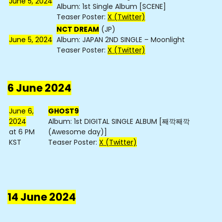
June 5, 2024
Album: 1st Single Album [SCENE]
Teaser Poster:
X (Twitter)
NCT DREAM
(JP)
June 5, 2024
Album: JAPAN 2ND SINGLE – Moonlight
Teaser Poster:
X (Twitter)
6 June 2024
June 6,
GHOST9
2024
Album: 1st DIGITAL SINGLE ALBUM [째깍째깍
at 6 PM
(Awesome day)]
KST
Teaser Poster:
X (Twitter)
14 June 2024