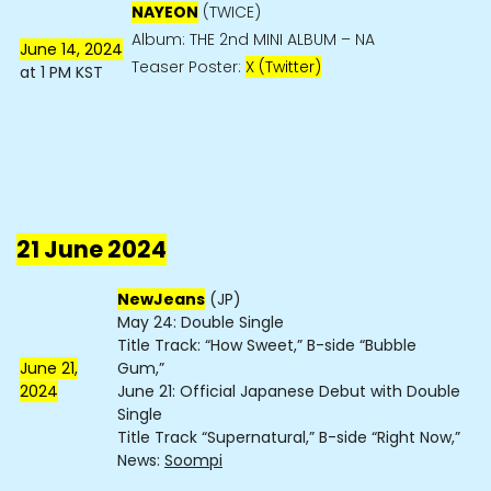
NAYEON
(TWICE)
Album: THE 2nd MINI ALBUM – NA
June 14, 2024
Teaser Poster:
X (Twitter)
at 1 PM KST
21 June 2024
NewJeans
(JP)
May 24: Double Single
Title Track: “How Sweet,” B-side “Bubble
June 21,
Gum,”
2024
June 21: Official Japanese Debut with Double
Single
Title Track “Supernatural,” B-side “Right Now,”
News:
Soompi