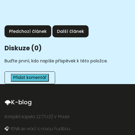
Předchozí článek
Další článek
Diskuze (0)
Buďte první, kdo napíše příspěvek k této položce.
Přidat komentář
🌩K-blog
Korejská kapela 2Z (TU:ZI) V Praze!
🎧 YENA se vrací s novou hudbou.