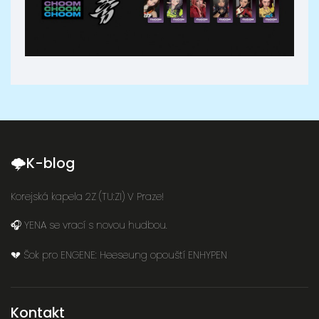
🌩K-blog
Korejská kapela 2Z (TU:ZI) V Praze!
🎧 YENA se vrací s novou hudbou.
💔 Šok pro ENGENE: Heeseung opouští ENHYPEN
Kontakt