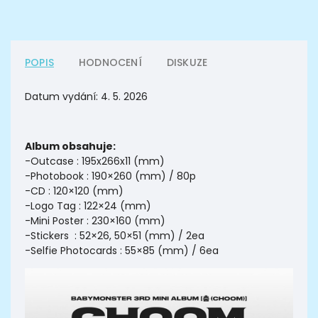
POPIS
HODNOCENÍ
DISKUZE
Datum vydání: 4. 5. 2026
Album obsahuje:
-Outcase : 195x266x11 (mm)
-Photobook : 190×260 (mm) / 80p
-CD : 120×120 (mm)
-Logo Tag : 122×24 (mm)
-Mini Poster : 230×160 (mm)
-Stickers : 52×26, 50×51 (mm) / 2ea
-Selfie Photocards : 55×85 (mm) / 6ea