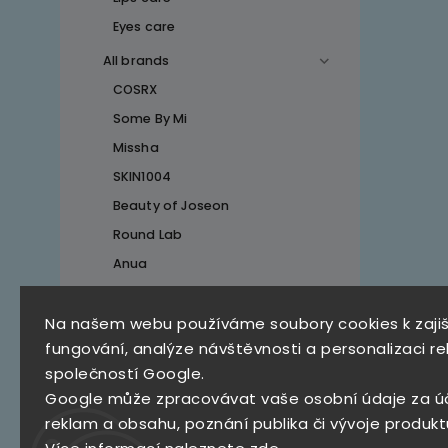
Eyes care
All brands
COSRX
Some By Mi
Missha
SKIN1004
Beauty of Joseon
Round Lab
Anua
Na našem webu používáme soubory cookies k zaji
Top 10 produktů
fungování, analýze návštěvnosti a personalizaci re
společností Google.
SKZ Mystery Box
Google může zpracovávat vaše osobní údaje za ú
790 Kč
reklam a obsahu, poznání publika či vývoje produkt