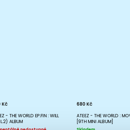
 Kč
680 Kč
EZ - THE WORLD EP.FIN : WILL
ATEEZ - THE WORLD : M
L.2) ALBUM
[9TH MINI ALBUM]
entálně nedostupné
Skladem