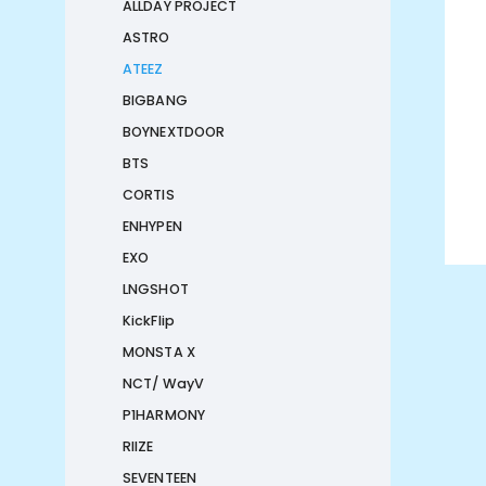
ALLDAY PROJECT
ASTRO
ATEEZ
BIGBANG
BOYNEXTDOOR
BTS
CORTIS
ENHYPEN
EXO
LNGSHOT
KickFlip
MONSTA X
NCT/ WayV
P1HARMONY
RIIZE
SEVENTEEN