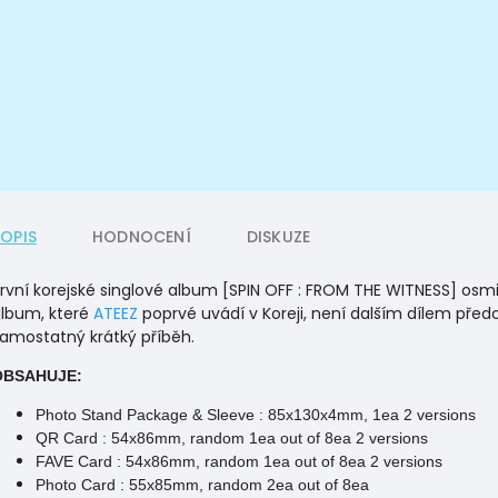
POPIS
HODNOCENÍ
DISKUZE
rvní korejské singlové album [SPIN OFF : FROM THE WITNESS] os
lbum, které
ATEEZ
poprvé uvádí v Koreji, není dalším dílem před
amostatný krátký příběh.
OBSAHUJE:
Photo Stand Package & Sleeve : 85x130x4mm, 1ea 2 versions
QR Card : 54x86mm, random 1ea out of 8ea 2 versions
FAVE Card : 54x86mm, random 1ea out of 8ea 2 versions
Photo Card : 55x85mm, random 2ea out of 8ea