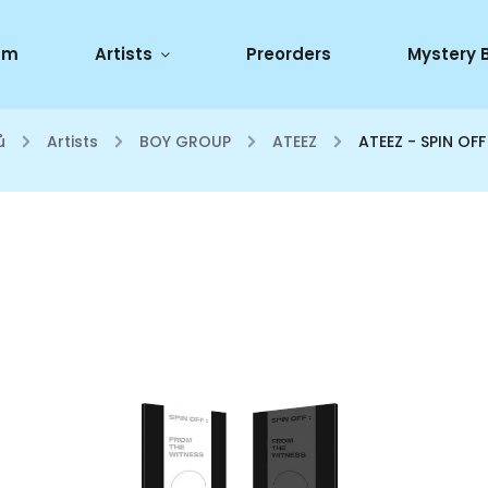
um
Artists
Preorders
Mystery 
ů
/
Artists
/
BOY GROUP
/
ATEEZ
/
ATEEZ - SPIN OF