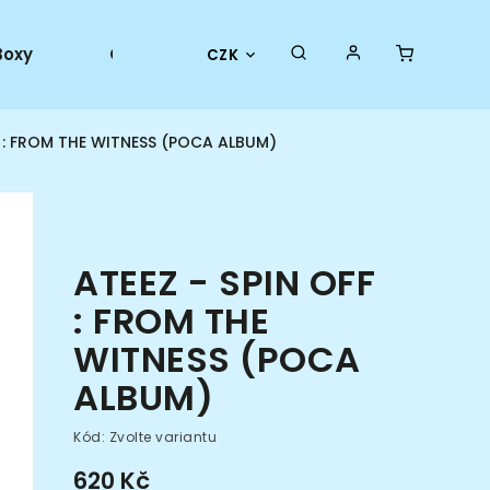
Boxy
Collector goods
Oficiální merch
CZK
F : FROM THE WITNESS (POCA ALBUM)
ATEEZ - SPIN OFF
: FROM THE
WITNESS (POCA
ALBUM)
Kód:
Zvolte variantu
620 Kč