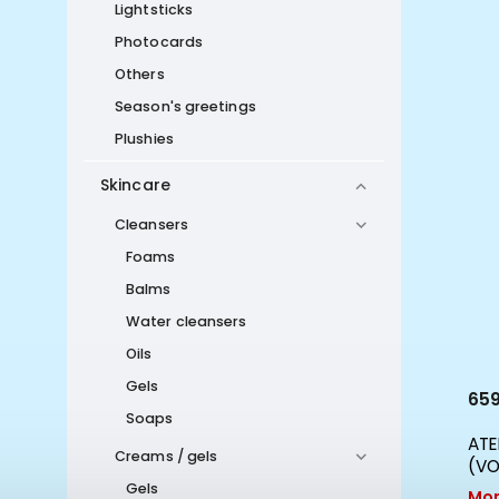
Lightsticks
Photocards
Others
Season's greetings
Plushies
Skincare
Cleansers
Foams
Balms
Water cleansers
Oils
Gels
670 Kč
659
Soaps
ATEEZ - SPIN OFF : FROM THE
ATE
Creams / gels
WITNESS (WITNESS VER. - LIMITED
(VO
EDITION)
Gels
Mom