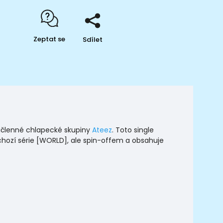
Zeptat se
Sdílet
mičlenné chlapecké skupiny
Ateez
. Toto single
chozí série [WORLD], ale spin-offem a obsahuje