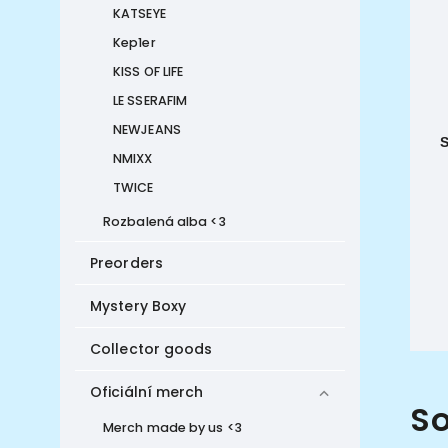
KATSEYE
Kep1er
KISS OF LIFE
LE SSERAFIM
NEWJEANS
NMIXX
TWICE
Rozbalená alba <3
Preorders
Mystery Boxy
Collector goods
Oficiální merch
So
Merch made by us <3