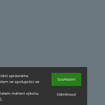
štění správného
Souhlasím
klam ve spolupráci se
čelem měření výkonu
Odmítnout
ů.