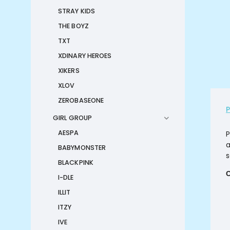
STRAY KIDS
THE BOYZ
TXT
XDINARY HEROES
XIKERS
XLOV
ZEROBASEONE
GIRL GROUP
AESPA
P
a
BABYMONSTER
s
BLACKPINK
I-DLE
ILLIT
ITZY
IVE