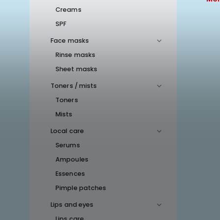
Momentálně nedostupné
Creams
SPF
Face masks
Rinse masks
Sheet masks
Toners / mists
Toners
Mists
Local care
Serums
Ampoules
Essences
Pimple patches
Lips and eyes
Lips care