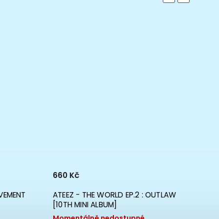
660 Kč
OVEMENT
ATEEZ - THE WORLD EP.2 : OUTLAW
469 K
[10TH MINI ALBUM]
ATEEZ 
Momentálně nedostupné