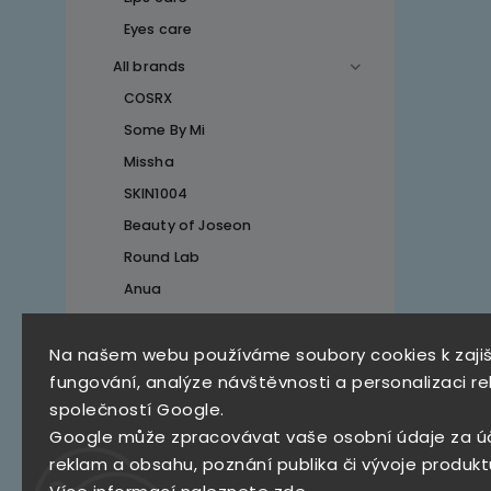
Eyes care
All brands
COSRX
Some By Mi
Missha
SKIN1004
Beauty of Joseon
Round Lab
Anua
Na našem webu používáme soubory cookies k zaji
Top 10 produktů
fungování, analýze návštěvnosti a personalizaci re
společností Google.
SKZ Mystery Box
Google může zpracovávat vaše osobní údaje za ú
790 Kč
reklam a obsahu, poznání publika či vývoje produkt