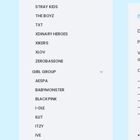
STRAY KIDS
THE BOYZ
TXT
D
XDINARY HEROES
P
XIKERS
XLOV
V
o
ZEROBASEONE
O
GIRL GROUP
-
AESPA
-
BABYMONSTER
-
BLACKPINK
-
-
I-DLE
-
ILLIT
ITZY
IVE