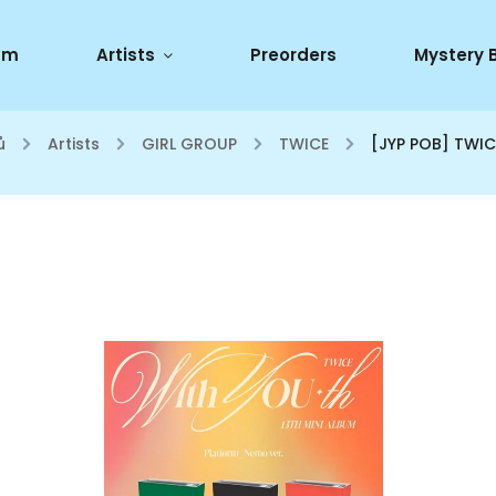
um
Artists
Preorders
Mystery 
ů
/
Artists
/
GIRL GROUP
/
TWICE
/
[JYP POB] TWIC