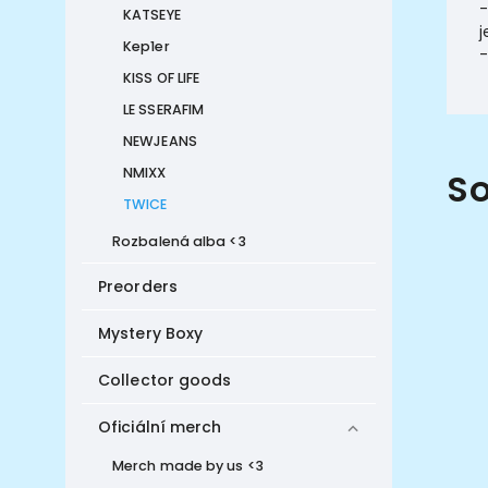
-
KATSEYE
j
Kep1er
-
KISS OF LIFE
LE SSERAFIM
NEWJEANS
NMIXX
So
TWICE
Rozbalená alba <3
Preorders
Mystery Boxy
Collector goods
Oficiální merch
Merch made by us <3