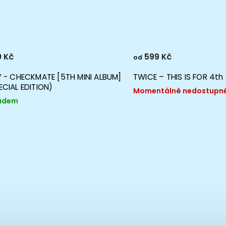
 Kč
599 Kč
od
Y - CHECKMATE [5TH MINI ALBUM]
TWICE – THIS IS FOR 4th
ECIAL EDITION)
Momentálně nedostupn
adem