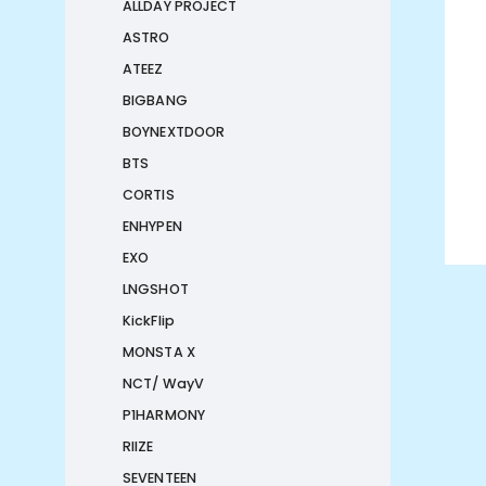
ALLDAY PROJECT
ASTRO
ATEEZ
BIGBANG
BOYNEXTDOOR
BTS
CORTIS
ENHYPEN
EXO
LNGSHOT
KickFlip
MONSTA X
NCT/ WayV
P1HARMONY
RIIZE
SEVENTEEN