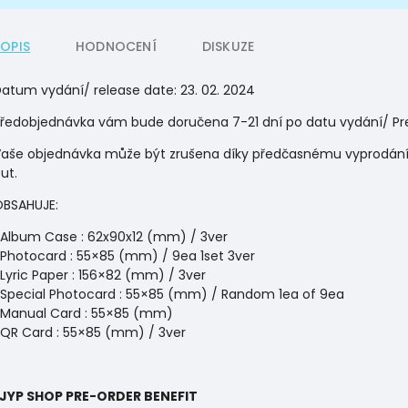
POPIS
HODNOCENÍ
DISKUZE
atum vydání/ release date: 23. 02. 2024
ředobjednávka vám bude doručena 7-21 dní po datu vydání/ Preor
aše objednávka může být zrušena díky předčasnému vyprodání./
ut.
BSAHUJE:
Album Case : 62x90x12 (mm) / 3ver
Photocard : 55×85 (mm) / 9ea 1set 3ver
Lyric Paper : 156×82 (mm) / 3ver
Special Photocard : 55×85 (mm) / Random 1ea of 9ea
Manual Card : 55×85 (mm)
QR Card : 55×85 (mm) / 3ver
*JYP SHOP PRE-ORDER BENEFIT