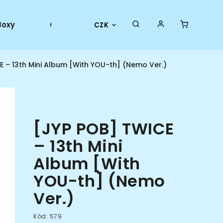
Boxy
Collector goods
Oficiální merch
CZK
E – 13th Mini Album [With YOU-th] (Nemo Ver.)
[JYP POB] TWICE
– 13th Mini
Album [With
YOU-th] (Nemo
Ver.)
Kód:
579