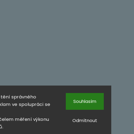
štění správného
Souhlasím
klam ve spolupráci se
čelem měření výkonu
Odmítnout
ů.