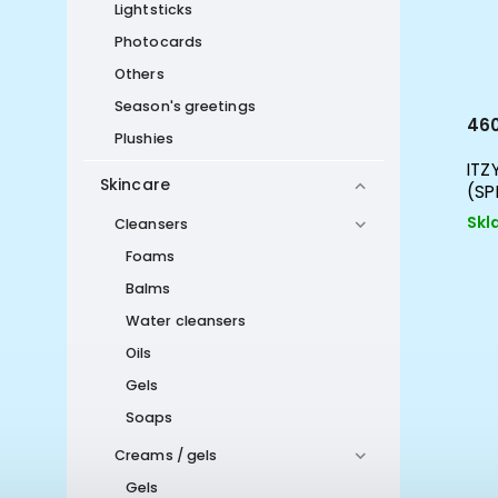
Lightsticks
Photocards
Others
Season's greetings
460
Plushies
ITZ
Skincare
(SP
Skl
Cleansers
Foams
Balms
Water cleansers
Oils
Gels
Soaps
Creams / gels
Gels