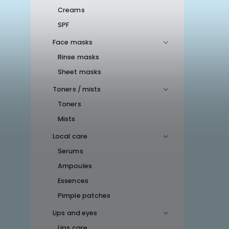
Creams
SPF
Face masks
Rinse masks
Sheet masks
Toners / mists
Toners
Mists
Local care
Serums
Ampoules
Essences
Pimple patches
Lips and eyes
Lips care