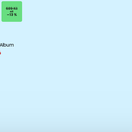
689 Kč
až
–13 %
 Album
é