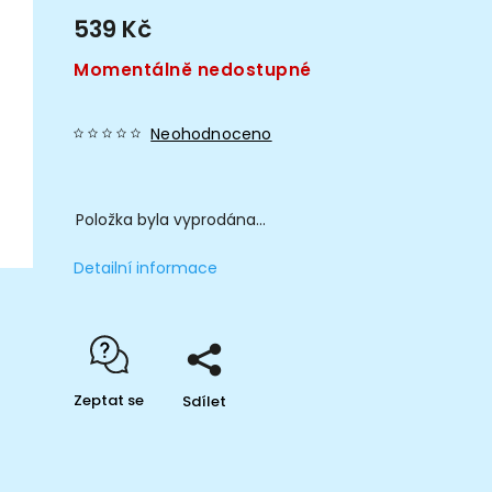
539 Kč
Momentálně nedostupné
Neohodnoceno
Položka byla vyprodána…
Detailní informace
Zeptat se
Sdílet