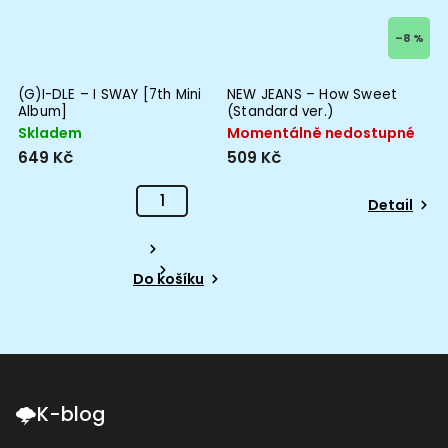
–8 %
(G)I-DLE – I SWAY [7th Mini
NEW JEANS – How Sweet
T
Album]
(Standard ver.)
M
Skladem
Momentálně nedostupné
M
649 Kč
509 Kč
6
Detail
Do košíku
🌩K-blog