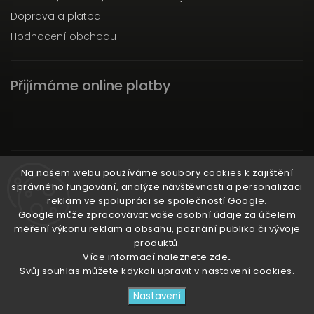
Doprava a platba
Hodnocení obchodu
Přijímáme online platby
Instagram
Na našem webu používáme soubory cookies k zajištění
správného fungování, analýze návštěvnosti a personalizaci
reklam ve spolupráci se společností Google.
Google může zpracovávat vaše osobní údaje za účelem
měření výkonu reklam a obsahu, poznání publika či vývoje
produktů.
Ať už ti nic neunikne!
Více informací naleznete
zde
.
Svůj souhlas můžete kdykoli upravit v nastavení cookies.
Copyright 2026
3RACHAshop
. Všechna práva
Nastavení
vyhrazena.