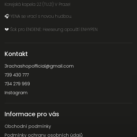
Korejská kapela 2Z (TU:ZI) V Praze!
🎧 YENA se vrací s novou hudbou.
💔 Šok pro ENGENE: Heeseung opouští ENHYPEN
Kontakt
3rachashopofficial
@
gmail.com
739 430 777
734 279 969
Instagram
Informace pro vás
Obchodní podmínky
Podmínky ochrany osobních údajů