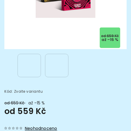
od 659 Kč
až –15 %
Kód:
Zvolte variantu
od 659 Kč
až –15 %
od
559 Kč
Neohodnoceno