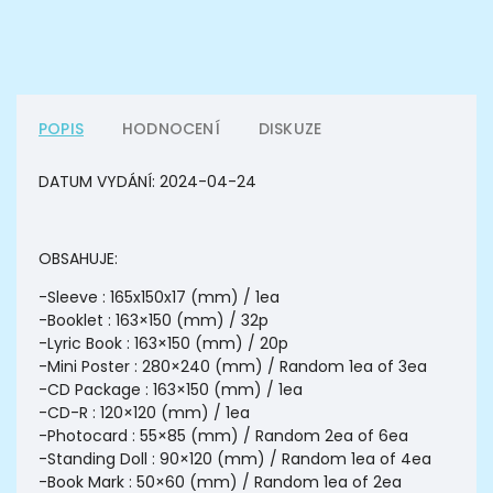
POPIS
HODNOCENÍ
DISKUZE
DATUM VYDÁNÍ:
2024-04-24
OBSAHUJE:
-Sleeve : 165x150x17 (mm) / 1ea
-Booklet : 163×150 (mm) / 32p
-Lyric Book : 163×150 (mm) / 20p
-Mini Poster : 280×240 (mm) / Random 1ea of 3ea
-CD Package : 163×150 (mm) / 1ea
-CD-R : 120×120 (mm) / 1ea
-Photocard : 55×85 (mm) / Random 2ea of 6ea
-Standing Doll : 90×120 (mm) / Random 1ea of 4ea
-Book Mark : 50×60 (mm) / Random 1ea of 2ea