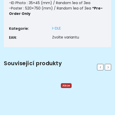
-ID Photo : 35×45 (mm) / Random 1ea of 3ea
-Poster : 520×750 (mm) / Random 1ea of 3ea
*Pre-
Order Only
I-DLE
Kategorie
:
Zvolte variantu
EAN
:
Související produkty
Previous
Next
Akce