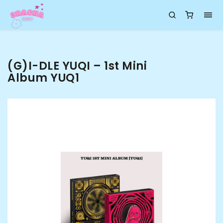
(G)I-DLE YUQI – 1st Mini
Album YUQ1